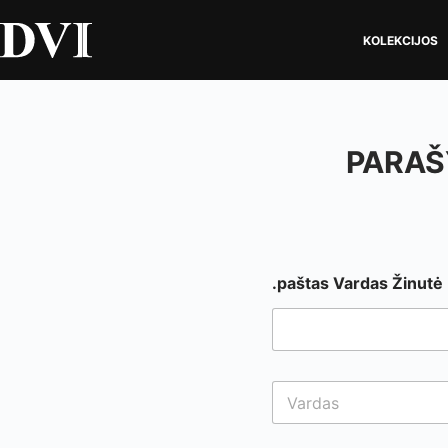
KOLEKCIJOS
PARAŠ
.paštas Vardas Žinutė
V
a
r
d