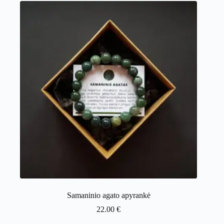
Samaninio agato apyrankė
22.00
€