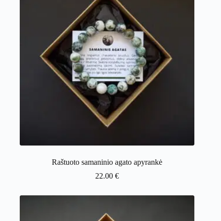
Raštuoto samaninio agato apyrankė
22.00
€