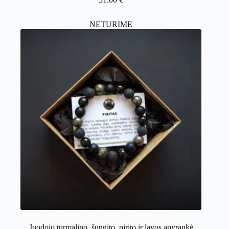
NETURIME
Juodojo turmalino, šungito, pirito ir lavos apyrankė