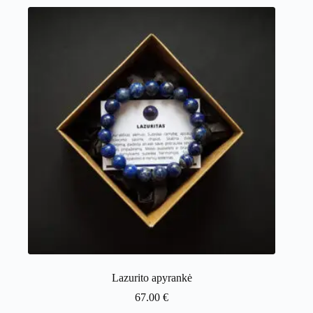
Lazurito apyrankė
67.00
€