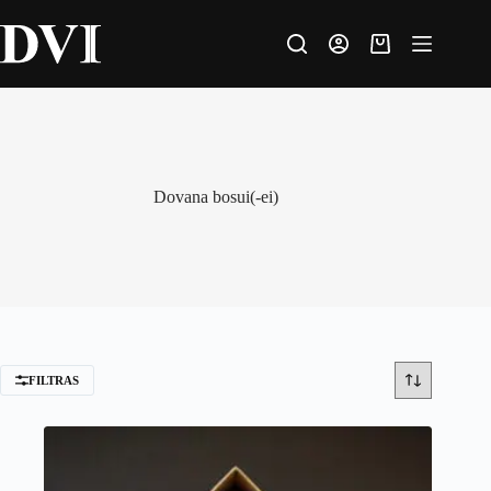
Skip
to
content
Krepšelis
Dovana bosui(-ei)
FILTRAS