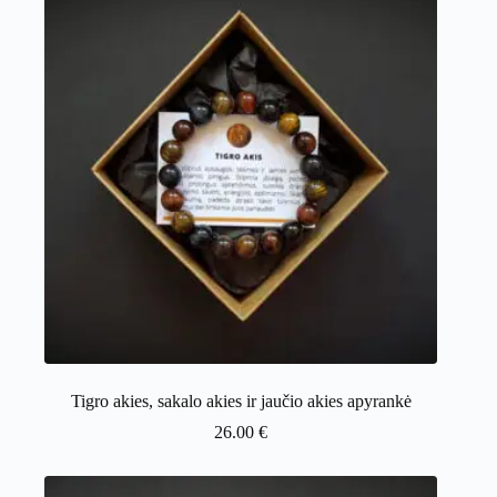
Tigro akies, sakalo akies ir jaučio akies apyrankė
26.00
€