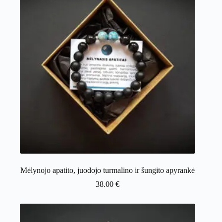
Mėlynojo apatito, juodojo turmalino ir šungito apyrankė
38.00
€