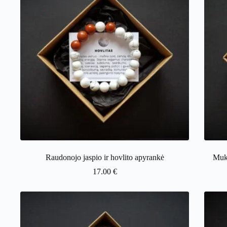
Raudonojo jaspio ir hovlito apyrankė
Muka
17.00
€