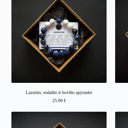
Lazurito, sodalito ir hovlito apyrankė
25.00
€