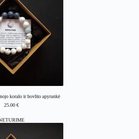
ojo koralo ir hovlito apyrankė
25.00
€
NETURIME