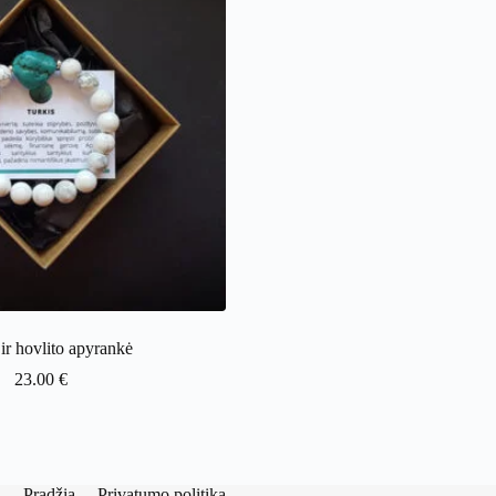
ir hovlito apyrankė
23.00
€
Pradžia
Privatumo politika