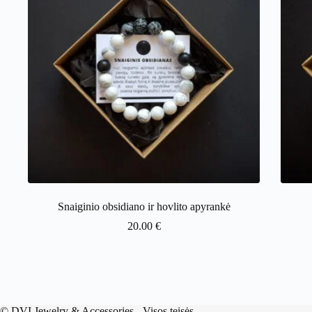
Snaiginio obsidiano ir hovlito apyrankė
20.00
€
©
DVI Jewelry & Accessories
- Visos teisės