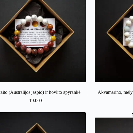
ito (Australijos jaspio) ir hovlito apyrankė
Akvamarino, mėlyn
19.00
€