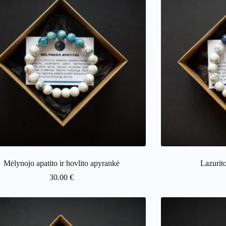
Mėlynojo apatito ir hovlito apyrankė
Lazurito
30.00
€