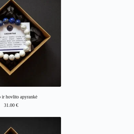
 ir hovlito apyrankė
31.00
€