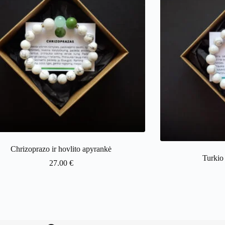
Chrizoprazo ir hovlito apyrankė
Turkio 
27.00
€