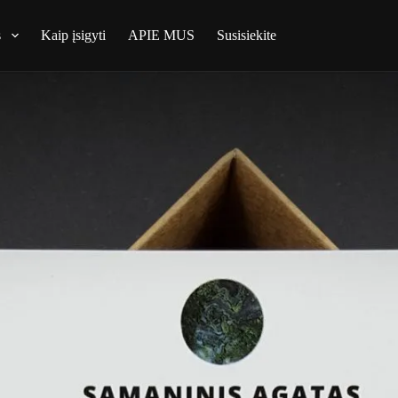
s
Kaip įsigyti
APIE MUS
Susisiekite