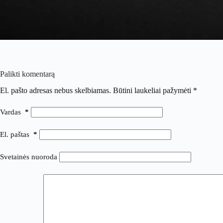
Palikti komentarą
El. pašto adresas nebus skelbiamas.
Būtini laukeliai pažymėti
*
Vardas
*
El. paštas
*
Svetainės nuoroda