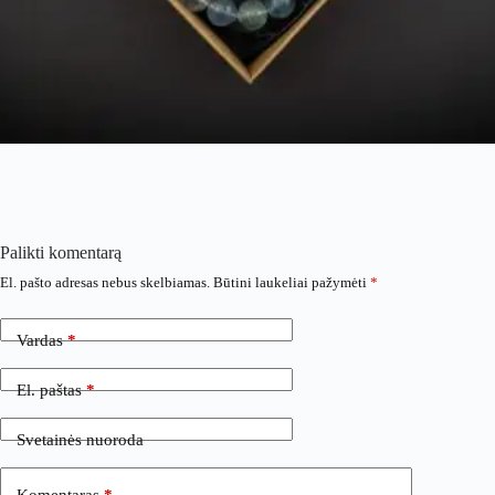
Palikti komentarą
El. pašto adresas nebus skelbiamas.
Būtini laukeliai pažymėti
*
Vardas
*
El. paštas
*
Svetainės nuoroda
Komentaras
*