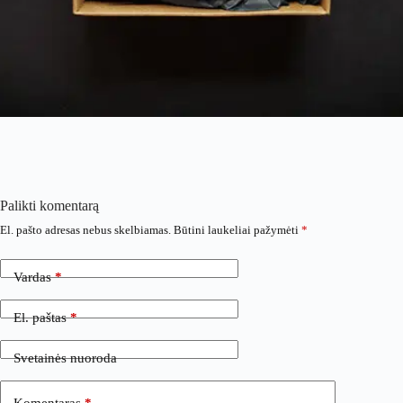
Palikti komentarą
El. pašto adresas nebus skelbiamas.
Būtini laukeliai pažymėti
*
Vardas
*
El. paštas
*
Svetainės nuoroda
Komentaras
*