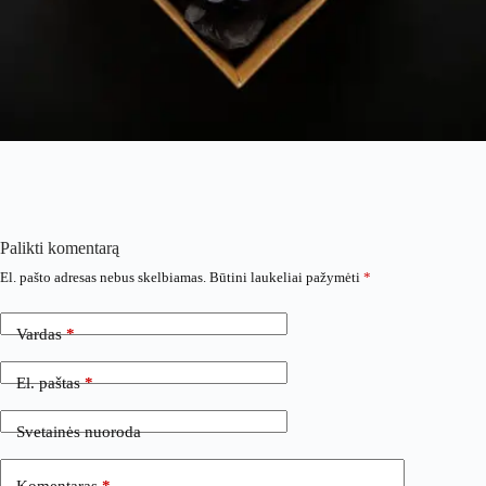
Palikti komentarą
El. pašto adresas nebus skelbiamas.
Būtini laukeliai pažymėti
*
Vardas
*
El. paštas
*
Svetainės nuoroda
Komentaras
*