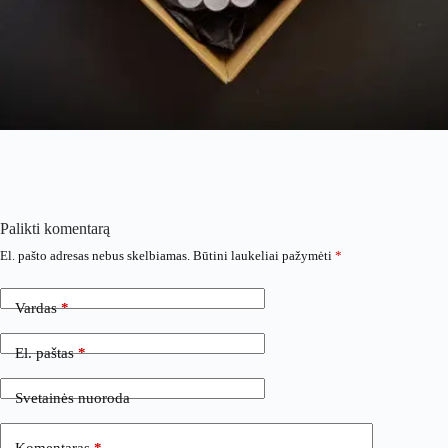
Palikti komentarą
El. pašto adresas nebus skelbiamas.
Būtini laukeliai pažymėti
*
Vardas
*
El. paštas
*
Svetainės nuoroda
Komentaras
*