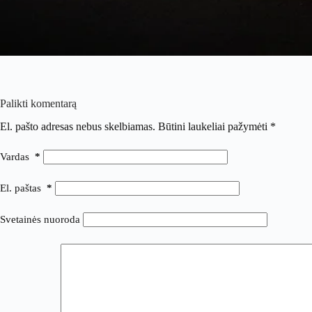
Palikti komentarą
El. pašto adresas nebus skelbiamas.
Būtini laukeliai pažymėti
*
Vardas
*
El. paštas
*
Svetainės nuoroda