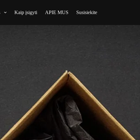
s
Kaip įsigyti
APIE MUS
Susisiekite