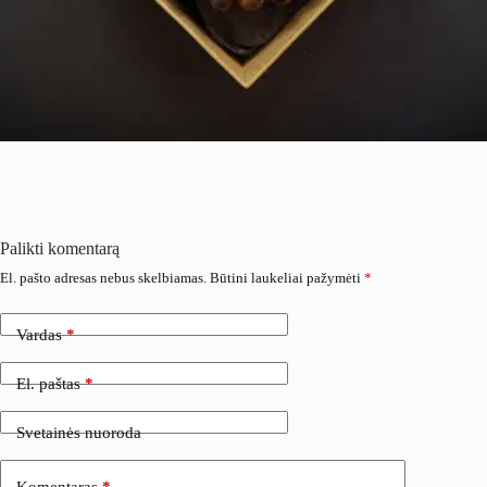
Palikti komentarą
El. pašto adresas nebus skelbiamas.
Būtini laukeliai pažymėti
*
Vardas
*
El. paštas
*
Svetainės nuoroda
Komentaras
*