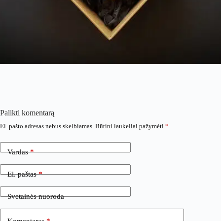
Palikti komentarą
El. pašto adresas nebus skelbiamas.
Būtini laukeliai pažymėti
*
Vardas
*
El. paštas
*
Svetainės nuoroda
Komentaras
*