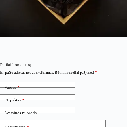
Palikti komentarą
El. pašto adresas nebus skelbiamas.
Būtini laukeliai pažymėti
*
Vardas
*
El. paštas
*
Svetainės nuoroda
Komentaras
*