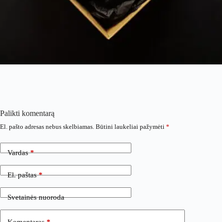
Palikti komentarą
El. pašto adresas nebus skelbiamas.
Būtini laukeliai pažymėti
*
Vardas
*
El. paštas
*
Svetainės nuoroda
Komentaras
*