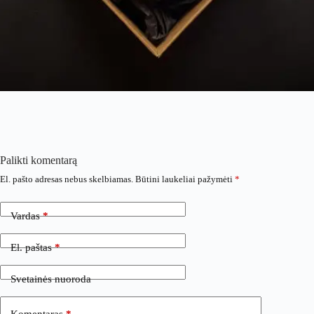
Palikti komentarą
El. pašto adresas nebus skelbiamas.
Būtini laukeliai pažymėti
*
Vardas
*
El. paštas
*
Svetainės nuoroda
Komentaras
*