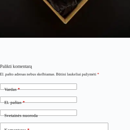
Palikti komentarą
El. pašto adresas nebus skelbiamas.
Būtini laukeliai pažymėti
*
Vardas
*
El. paštas
*
Svetainės nuoroda
Komentaras
*