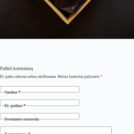
Palikti komentarą
El. pašto adresas nebus skelbiamas.
Būtini laukeliai pažymėti
*
Vardas
*
El. paštas
*
Svetainės nuoroda
Komentaras
*