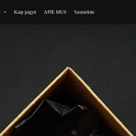
s
Kaip įsigyti
APIE MUS
Susisiekite