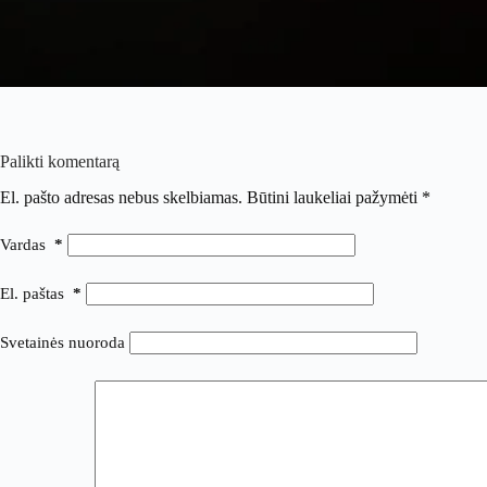
Palikti komentarą
El. pašto adresas nebus skelbiamas.
Būtini laukeliai pažymėti
*
Vardas
*
El. paštas
*
Svetainės nuoroda