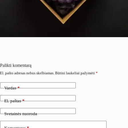
Palikti komentarą
El. pašto adresas nebus skelbiamas.
Būtini laukeliai pažymėti
*
Vardas
*
El. paštas
*
Svetainės nuoroda
Komentaras
*