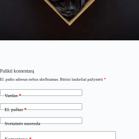
Palikti komentarą
El. pašto adresas nebus skelbiamas.
Būtini laukeliai pažymėti
*
Vardas
*
El. paštas
*
Svetainės nuoroda
Komentaras
*