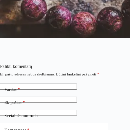
Palikti komentarą
El. pašto adresas nebus skelbiamas.
Būtini laukeliai pažymėti
*
Vardas
*
El. paštas
*
Svetainės nuoroda
Komentaras
*