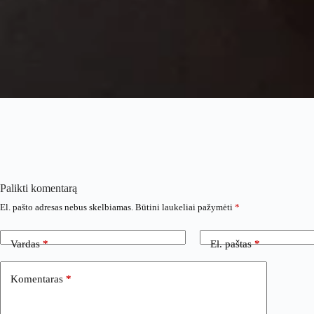
Palikti komentarą
El. pašto adresas nebus skelbiamas.
Būtini laukeliai pažymėti
*
Vardas
*
El. paštas
*
Komentaras
*