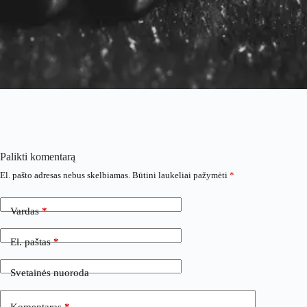
Palikti komentarą
El. pašto adresas nebus skelbiamas.
Būtini laukeliai pažymėti
*
Vardas
*
El. paštas
*
Svetainės nuoroda
Komentaras
*