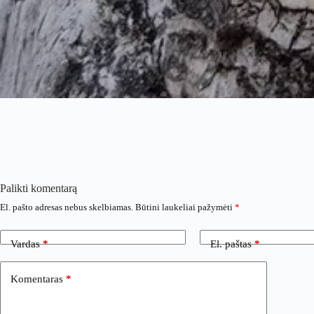
Palikti komentarą
El. pašto adresas nebus skelbiamas.
Būtini laukeliai pažymėti
*
Vardas
*
El. paštas
*
Komentaras
*