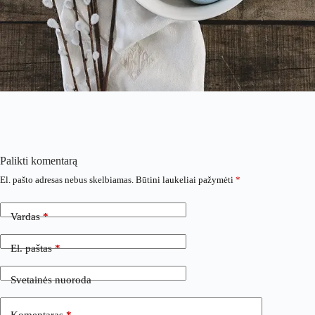
Palikti komentarą
El. pašto adresas nebus skelbiamas.
Būtini laukeliai pažymėti
*
Vardas
*
El. paštas
*
Svetainės nuoroda
Komentaras
*