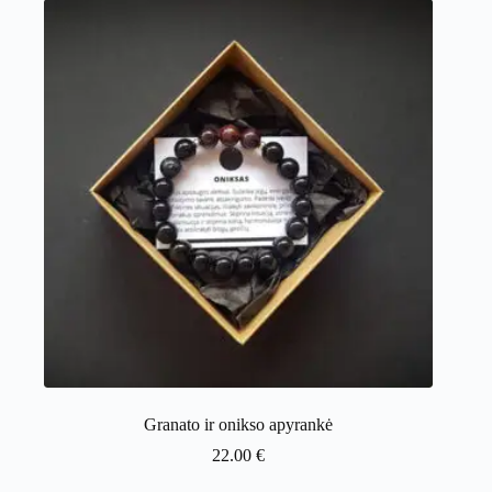
Granato ir onikso apyrankė
22.00
€