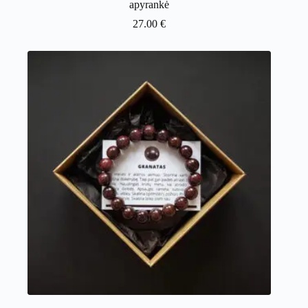
apyrankė
27.00
€