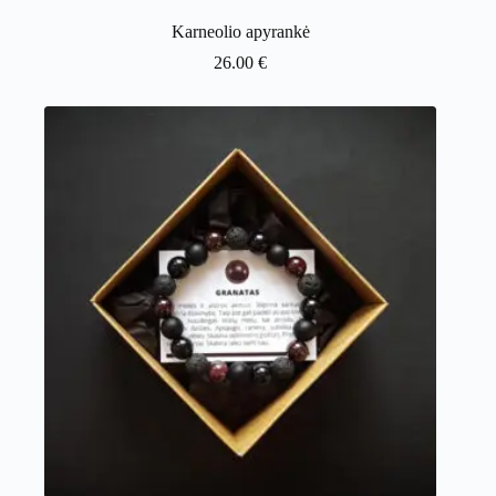
Karneolio apyrankė
26.00
€