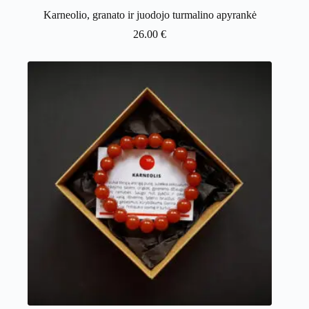
Karneolio, granato ir juodojo turmalino apyrankė
26.00
€