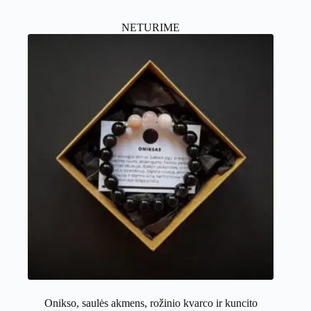
NETURIME
Onikso, saulės akmens, rožinio kvarco ir kuncito