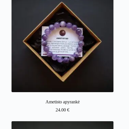
Ametisto apyrankė
24.00
€