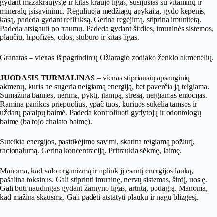
gydant mažakraujystę ir kitas kraujo ligas, susijusias su vitaminų ir
mineralų įsisavinimu. Reguliuoja medžiagų apykaitą, gydo kepenis,
kasą, padeda gydant refliuksą. Gerina regėjimą, stiprina imunitetą.
Padeda atsigauti po traumų. Padeda gydant širdies, imuninės sistemos,
plaučių, hipofizės, odos, stuburo ir kitas ligas.
Granatas – vienas iš pagrindinių Ožiaragio zodiako ženklo akmenėlių.
JUODASIS TURMALINAS
– vienas stipriausių apsauginių
akmenų, kuris ne sugeria neigiamą energiją, bet paverčia ją teigiama.
Sumažina baimes, nerimą, pyktį, įtampą, stresą, neigiamas emocijas.
Ramina panikos priepuolius, ypač tuos, kuriuos sukelia tamsos ir
uždarų patalpų baimė. Padeda kontroliuoti gydytojų ir odontologų
baimę (baltojo chalato baimę).
Suteikia energijos, pasitikėjimo savimi, skatina teigiamą požiūrį,
racionalumą. Gerina koncentraciją. Pritraukia sėkmę, laimę.
Manoma, kad valo organizmą ir aplink jį esantį energijos lauką,
pašalina toksinus. Gali stiprinti imuninę, nervų sistemas, širdį, uoslę.
Gali būti naudingas gydant žarnyno ligas, artritą, podagrą. Manoma,
kad mažina skausmą. Gali padėti atstatyti plaukų ir nagų blizgesį.