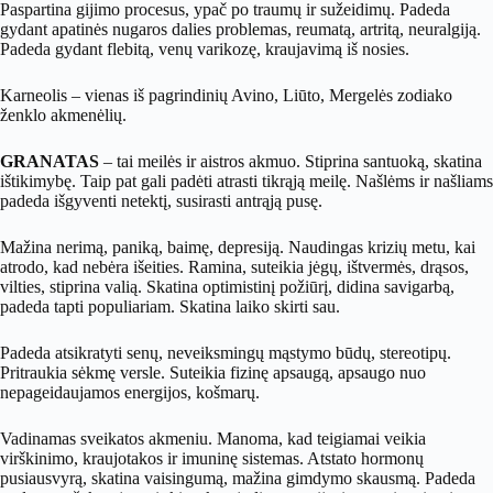
Paspartina gijimo procesus, ypač po traumų ir sužeidimų. Padeda
gydant apatinės nugaros dalies problemas, reumatą, artritą, neuralgiją.
Padeda gydant flebitą, venų varikozę, kraujavimą iš nosies.
Karneolis – vienas iš pagrindinių Avino, Liūto, Mergelės zodiako
ženklo akmenėlių.
GRANATAS
– tai meilės ir aistros akmuo. Stiprina santuoką, skatina
ištikimybę. Taip pat gali padėti atrasti tikrąją meilę. Našlėms ir našliams
padeda išgyventi netektį, susirasti antrąją pusę.
Mažina nerimą, paniką, baimę, depresiją. Naudingas krizių metu, kai
atrodo, kad nebėra išeities. Ramina, suteikia jėgų, ištvermės, drąsos,
vilties, stiprina
valią. Skatina optimistinį požiūrį, didina savigarbą,
padeda tapti populiariam. Skatina laiko skirti sau.
Padeda atsikratyti senų, neveiksmingų mąstymo būdų, stereotipų.
Pritraukia sėkmę versle. Suteikia fizinę apsaugą, apsaugo nuo
nepageidaujamos energijos, košmarų.
Vadinamas sveikatos akmeniu. Manoma, kad teigiamai veikia
virškinimo, kraujotakos ir imuninę sistemas. Atstato hormonų
pusiausvyrą, skatina vaisingumą, mažina gimdymo skausmą. Padeda