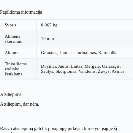
Papildoma informacija
Svoris
0.065 kg
Akmens
10 mm
skersmuo
Akmuo
Granatas, Juodasis turmalinas, Karneolis
Tinka šiems
Dvyniai, Jautis, Liūtas, Mergelė, Ožiaragis,
zodiako
Šaulys, Skorpionas, Vandenis, Žuvys, Avinas
ženklams
Atsiliepimai
Atsiliepimų dar nėra.
Rašyti atsiliepimą gali tik prisijungę pirkėjai, kurie yra įsigiję šį