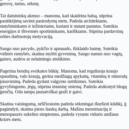
gerovę, turtus, sėkmę.
Tai dainininkų akmuo – manoma, kad skaidrina balsą, stiprina
pasitikėjimą savimi pasirodymų metu. Padeda architektams,
statybininkams ir inžinieriams, kuriant ir statant pastatus. Suteikia
energijos ir ištvermės sportininkams, kariškiams. Stiprina pardavimų
srities darbuotojų motyvaciją.
Saugo nuo pavydo, pykčio ir apmaudo, išsklaido baimę. Suteikia
vidinės ramybės, skatina mylėti gyvenimą. Saugo namus nuo vagių,
gaisro, audros ar nelaimingo atsitikimo.
Pagerina bendrą sveikatos būklę. Manoma, kad reguliuoja kraujo
spaudimą, valo kraują, gerina medžiagų apykaitą, vitaminų ir mineralų
įsisavinimą. Padeda gydant valgymo sutrikimus. Suteikia
gyvybingumo, jėgų, stiprina imuninę sistemą. Padeda atsikratyti blogų
įpročių. Oda tampa jaunatviškai graži ir gaivi.
Skatina vaisingumą, nėščiosioms padeda sėkmingai išnešioti kūdikį, jį
pagimdyti, skatina pieno liaukų darbą. Mažina menstruacijų ir
menopauzės sukeltus simptomus, padeda vyrams vidurio amžiaus
krizės metu.