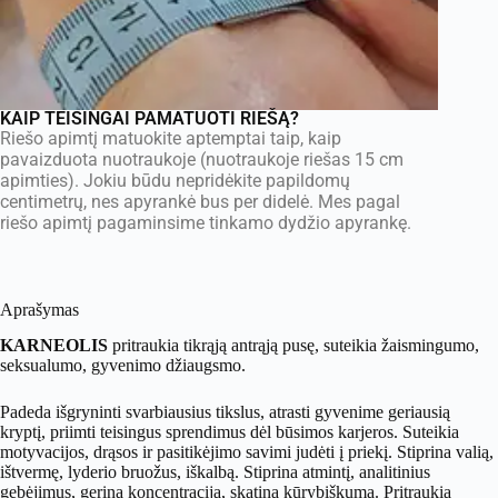
KAIP TEISINGAI PAMATUOTI RIEŠĄ?
Riešo apimtį matuokite aptemptai taip, kaip
pavaizduota nuotraukoje (nuotraukoje riešas 15 cm
apimties). Jokiu būdu nepridėkite papildomų
centimetrų, nes apyrankė bus per didelė. Mes pagal
riešo apimtį pagaminsime tinkamo dydžio apyrankę.
Aprašymas
KARNEOLIS
pritraukia tikrąją antrąją pusę, suteikia žaismingumo,
seksualumo, gyvenimo džiaugsmo.
Padeda išgryninti svarbiausius tikslus, atrasti gyvenime geriausią
kryptį, priimti teisingus sprendimus dėl būsimos karjeros. Suteikia
motyvacijos, drąsos ir pasitikėjimo savimi judėti į priekį. Stiprina valią,
ištvermę, lyderio bruožus, iškalbą. Stiprina atmintį, analitinius
gebėjimus, gerina koncentraciją, skatina kūrybiškumą. Pritraukia