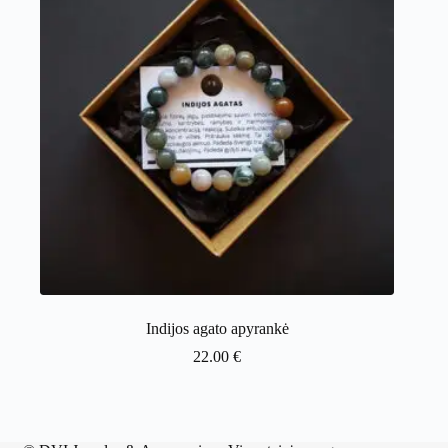
Indijos agato apyrankė
22.00
€