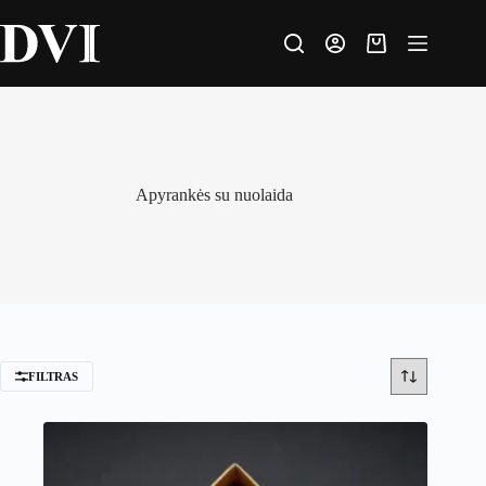
Skip
to
content
Krepšelis
Apyrankės su nuolaida
FILTRAS