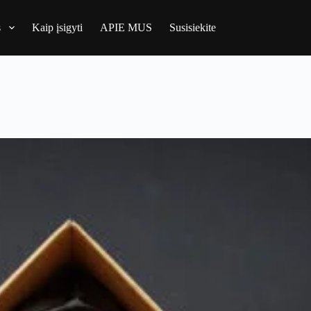
s
Kaip įsigyti
APIE MUS
Susisiekite