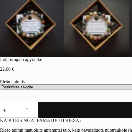
Indijos agato apyrankė
22.00
€
Riešo apimtis
produkto
kiekis:
Indijos
agato
KAIP TEISINGAI PAMATUOTI RIEŠĄ?
apyrankė
Riešo apimtį matuokite aptemptai taip, kaip pavaizduota nuotraukoje (