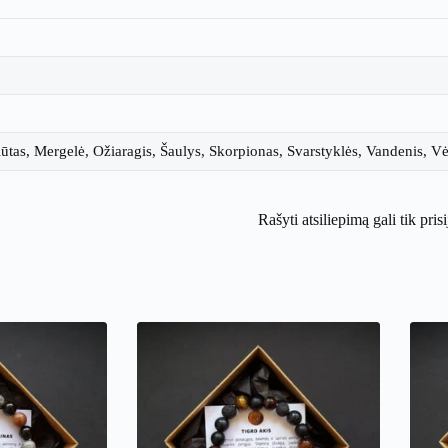
Liūtas, Mergelė, Ožiaragis, Šaulys, Skorpionas, Svarstyklės, Vandenis, V
Rašyti atsiliepimą gali tik pris