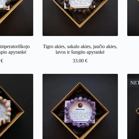
imperatoriškojo
Tigro akies, sakalo akies, jaučio akies,
aspio apyrankė
lavos ir šungito apyrankė
0
€
33.00
€
NE