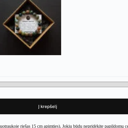
Į krepšelį
nuotraukoje riešas 15 cm apimties). Jokiu būdu nepridėkite papildomų c