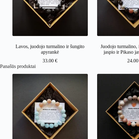
Lavos, juodojo turmalino ir šungito
Juodojo turmalino, 
apyrankė
jaspio ir Pikaso j
33.00
€
24.0
Panašūs produktai