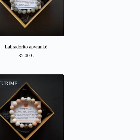
Labradorito apyrankė
35.00
€
TURIME