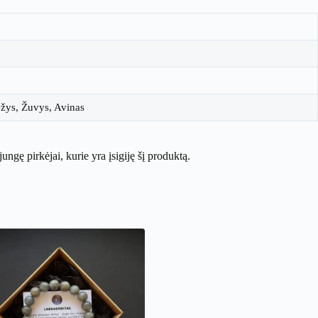
ėžys, Žuvys, Avinas
ijungę pirkėjai, kurie yra įsigiję šį produktą.