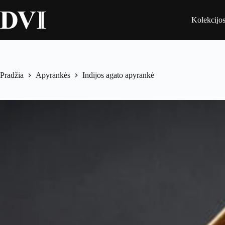
Skip
to
Kolekcijo
content
Pradžia
Apyrankės
Indijos agato apyrankė