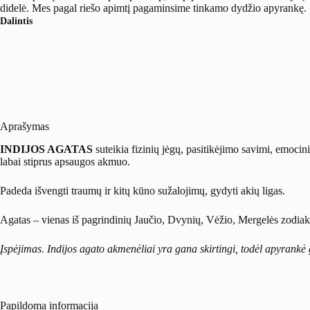
didelė. Mes pagal riešo apimtį pagaminsime tinkamo dydžio apyrankę.
Dalintis
Aprašymas
INDIJOS AGATAS
suteikia fizinių jėgų, pasitikėjimo savimi, emocin
labai stiprus apsaugos akmuo.
Padeda išvengti traumų ir kitų kūno sužalojimų, gydyti akių ligas.
Agatas – vienas iš pagrindinių Jaučio, Dvynių, Vėžio, Mergelės zodia
Įspėjimas. Indijos agato akmenėliai yra gana skirtingi, todėl apyrankė 
Papildoma informacija