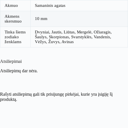
Akmuo
Samaninis agatas
Akmens
10 mm
skersmuo
Tinka šiems
Dvyniai, Jautis, Liūtas, Mergelė, Ožiaragis,
zodiako
Šaulys, Skorpionas, Svarstyklės, Vandenis,
ženklams
Vėžys, Žuvys, Avinas
Atsiliepimai
Atsiliepimų dar nėra.
Rašyti atsiliepimą gali tik prisijungę pirkėjai, kurie yra įsigiję šį
produktą.