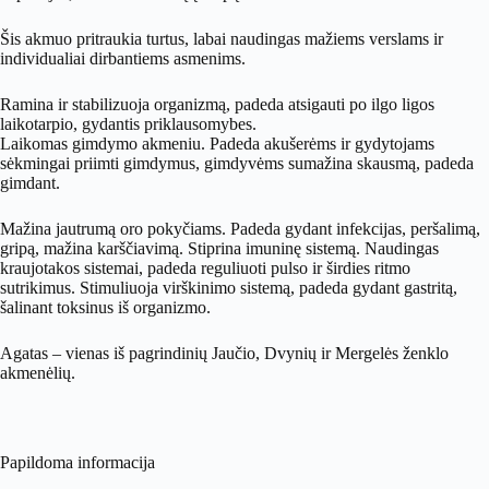
Šis akmuo pritraukia turtus, labai naudingas mažiems verslams ir
individualiai dirbantiems asmenims.
Ramina ir stabilizuoja organizmą, padeda atsigauti po ilgo ligos
laikotarpio, gydantis priklausomybes.
Laikomas gimdymo akmeniu. Padeda akušerėms ir gydytojams
sėkmingai priimti gimdymus, gimdyvėms sumažina skausmą, padeda
gimdant.
Mažina jautrumą oro pokyčiams. Padeda gydant infekcijas, peršalimą,
gripą, mažina karščiavimą. Stiprina imuninę sistemą. Naudingas
kraujotakos sistemai, padeda reguliuoti pulso ir širdies ritmo
sutrikimus. Stimuliuoja virškinimo sistemą, padeda gydant gastritą,
šalinant toksinus iš organizmo.
Agatas – vienas iš pagrindinių Jaučio, Dvynių ir Mergelės ženklo
akmenėlių.
Papildoma informacija