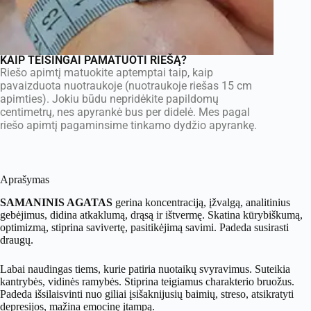
KAIP TEISINGAI PAMATUOTI RIEŠĄ?
Riešo apimtį matuokite aptemptai taip, kaip
pavaizduota nuotraukoje (nuotraukoje riešas 15 cm
apimties). Jokiu būdu nepridėkite papildomų
centimetrų, nes apyrankė bus per didelė. Mes pagal
riešo apimtį pagaminsime tinkamo dydžio apyrankę.
Aprašymas
SAMANINIS AGATAS
gerina koncentraciją, įžvalgą, analitinius
gebėjimus, didina atkaklumą, drąsą ir ištvermę. Skatina kūrybiškumą,
optimizmą, stiprina savivertę, pasitikėjimą savimi. Padeda susirasti
draugų.
Labai naudingas tiems, kurie patiria nuotaikų svyravimus. Suteikia
kantrybės, vidinės ramybės. Stiprina teigiamus charakterio bruožus.
Padeda išsilaisvinti nuo giliai įsišaknijusių baimių, streso, atsikratyti
depresijos, mažina emocinę įtampą.