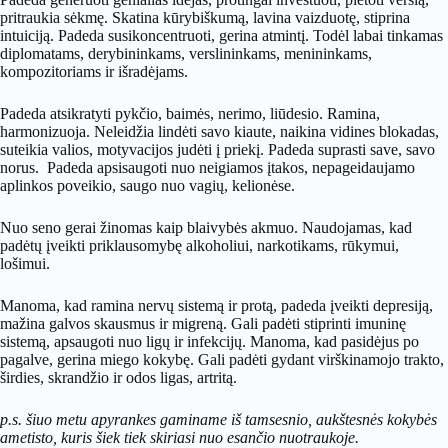
pritraukia sėkmę. Skatina kūrybiškumą, lavina vaizduotę, stiprina
intuiciją. Padeda susikoncentruoti, gerina atmintį. Todėl labai tinkamas
diplomatams, derybininkams, verslininkams, menininkams,
kompozitoriams ir išradėjams.
Padeda atsikratyti pykčio, baimės, nerimo, liūdesio. Ramina,
harmonizuoja. Neleidžia lindėti savo kiaute, naikina vidines blokadas,
suteikia valios, motyvacijos judėti į priekį. Padeda suprasti save, savo
norus. Padeda apsisaugoti nuo neigiamos įtakos, nepageidaujamo
aplinkos poveikio, saugo nuo vagių, kelionėse.
Nuo seno gerai žinomas kaip blaivybės akmuo. Naudojamas, kad
padėtų įveikti priklausomybę alkoholiui, narkotikams, rūkymui,
lošimui.
Manoma, kad ramina nervų sistemą ir protą, padeda įveikti depresiją,
mažina galvos skausmus ir migreną. Gali padėti stiprinti imuninę
sistemą, apsaugoti nuo ligų ir infekcijų. Manoma, kad pasidėjus po
pagalve, gerina miego kokybę. Gali padėti gydant virškinamojo trakto,
širdies, skrandžio ir odos ligas, artritą.
p.s. šiuo metu apyrankes gaminame iš tamsesnio, aukštesnės kokybės
ametisto, kuris šiek tiek skiriasi nuo esančio nuotraukoje.