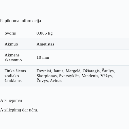
Papildoma informacija
Svoris
0.065 kg
Akmuo
Ametistas
Akmens
10 mm
skersmuo
Tinka šiems
Dvyniai, Jautis, Mergelė, Ožiaragis, Šaulys,
zodiako
Skorpionas, Svarstyklės, Vandenis, Vėžys,
ženklams
Žuvys, Avinas
Atsiliepimai
Atsiliepimų dar nėra.