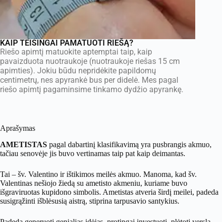
KAIP TEISINGAI PAMATUOTI RIEŠĄ?
Riešo apimtį matuokite aptemptai taip, kaip
pavaizduota nuotraukoje (nuotraukoje riešas 15 cm
apimties). Jokiu būdu nepridėkite papildomų
centimetrų, nes apyrankė bus per didelė. Mes pagal
riešo apimtį pagaminsime tinkamo dydžio apyrankę.
Aprašymas
AMETISTAS
pagal dabartinį klasifikavimą yra pusbrangis akmuo,
tačiau senovėje jis buvo vertinamas taip pat kaip deimantas.
Tai – šv. Valentino ir ištikimos meilės akmuo. Manoma, kad šv.
Valentinas nešiojo žiedą su ametisto akmeniu, kuriame buvo
išgraviruotas kupidono simbolis. Ametistas atveria širdį meilei, padeda
susigrąžinti išblėsusią aistrą, stiprina tarpusavio santykius.
Padeda generuoti genialias idėjas, protingai investuoti, plėtoti verslą,