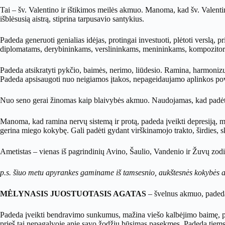
Tai – šv. Valentino ir ištikimos meilės akmuo. Manoma, kad šv. Valentin
išblėsusią aistrą, stiprina tarpusavio santykius.
Padeda generuoti genialias idėjas, protingai investuoti, plėtoti verslą, 
diplomatams, derybininkams, verslininkams, menininkams, kompozitori
Padeda atsikratyti pykčio, baimės, nerimo, liūdesio. Ramina, harmonizuoj
Padeda apsisaugoti nuo neigiamos įtakos, nepageidaujamo aplinkos pov
Nuo seno gerai žinomas kaip blaivybės akmuo. Naudojamas, kad padėtų 
Manoma, kad ramina nervų sistemą ir protą, padeda įveikti depresiją, m
gerina miego kokybę. Gali padėti gydant virškinamojo trakto, širdies, skr
Ametistas – vienas iš pagrindinių Avino, Šaulio, Vandenio ir Žuvų zod
p.s. šiuo metu apyrankes gaminame iš tamsesnio, aukštesnės kokybės ame
MĖLYNASIS JUOSTUOTASIS AGATAS
– švelnus akmuo, padedant
Padeda įveikti bendravimo sunkumus, mažina viešo kalbėjimo baimę, pa
prieš tai nepagalvoję apie savo žodžių būsimas pasekmes. Padeda tiems,