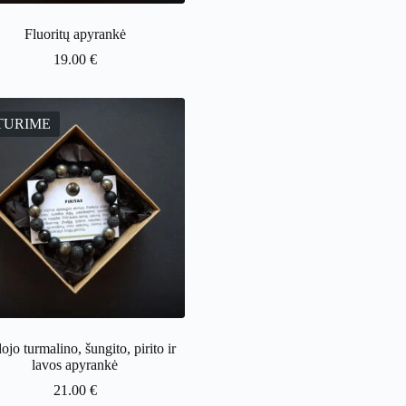
Fluoritų apyrankė
19.00
€
TURIME
ojo turmalino, šungito, pirito ir
lavos apyrankė
21.00
€