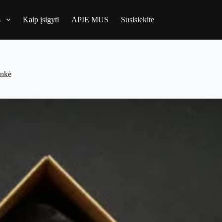
s
Kaip įsigyti
APIE MUS
Susisiekite
ankė