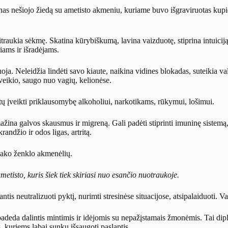
as nešiojo žiedą su ametisto akmeniu, kuriame buvo išgraviruotas kupido
pritraukia sėkmę. Skatina kūrybiškumą, lavina vaizduotę, stiprina intuici
ams ir išradėjams.
a. Neleidžia lindėti savo kiaute, naikina vidines blokadas, suteikia val
eikio, saugo nuo vagių, kelionėse.
įveikti priklausomybę alkoholiui, narkotikams, rūkymui, lošimui.
ažina galvos skausmus ir migreną. Gali padėti stiprinti imuninę sistemą
andžio ir odos ligas, artritą.
iako ženklo akmenėlių.
tisto, kuris šiek tiek skiriasi nuo esančio nuotraukoje.
is neutralizuoti pyktį, nurimti stresinėse situacijose, atsipalaiduoti. 
deda dalintis mintimis ir idėjomis su nepažįstamais žmonėmis. Tai dip
 kuriems labai sunku išsaugoti paslaptis.