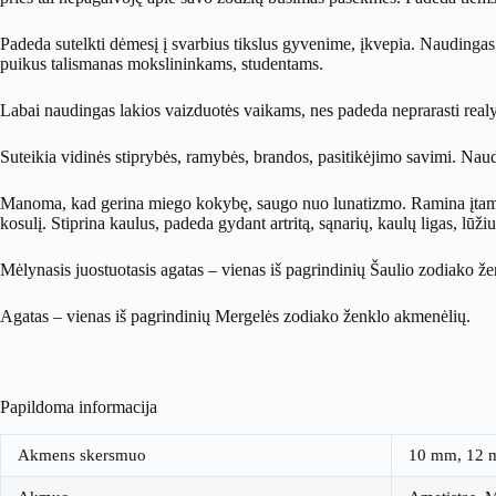
Padeda sutelkti dėmesį į svarbius tikslus gyvenime, įkvepia. Naudingas s
puikus talismanas mokslininkams, studentams.
Labai naudingas lakios vaizduotės vaikams, nes padeda neprarasti real
Suteikia vidinės stiprybės, ramybės, brandos, pasitikėjimo savimi. Nau
Manoma, kad gerina miego kokybę, saugo nuo lunatizmo. Ramina įtampos
kosulį. Stiprina kaulus, padeda gydant artritą, sąnarių, kaulų ligas, lū
Mėlynasis juostuotasis agatas – vienas iš pagrindinių Šaulio zodiako ž
Agatas – vienas iš pagrindinių Mergelės zodiako ženklo akmenėlių.
Papildoma informacija
Akmens skersmuo
10 mm, 12