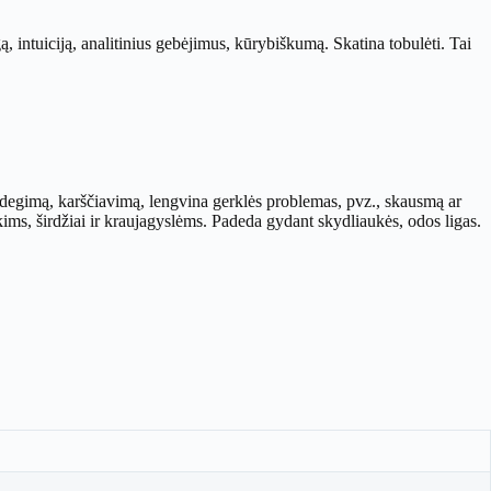
, intuiciją, analitinius gebėjimus, kūrybiškumą. Skatina tobulėti. Tai
egimą, karščiavimą, lengvina gerklės problemas, pvz., skausmą ar
akims, širdžiai ir kraujagyslėms. Padeda gydant skydliaukės, odos ligas.