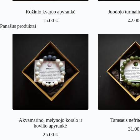
Rožinio kvarco apyrankė
Juodojo turmali
15.00
€
42.0
Panašūs produktai
Akvamarino, mėlynojo koralo ir
Tamsaus nefrit
hovlito apyrankė
31.0
25.00
€