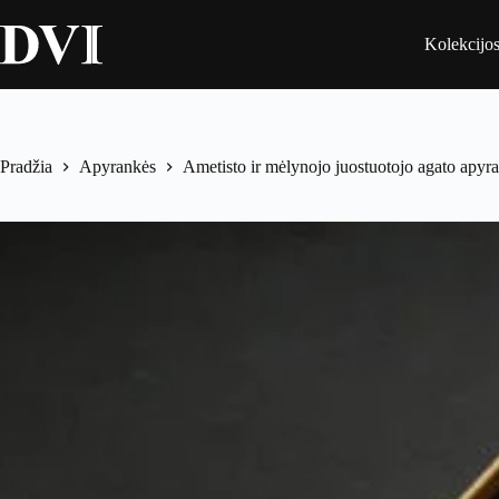
Skip
to
Kolekcijo
content
Pradžia
Apyrankės
Ametisto ir mėlynojo juostuotojo agato apyr