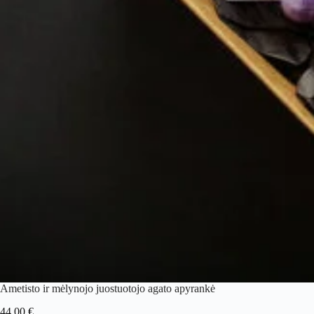
Ametisto ir mėlynojo juostuotojo agato apyrankė
44.00
€