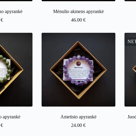
no apyrankė
Mėnulio akmens apyrankė
0
€
46.00
€
NE
o apyrankė
Ametisto apyrankė
Juod
0
€
24.00
€