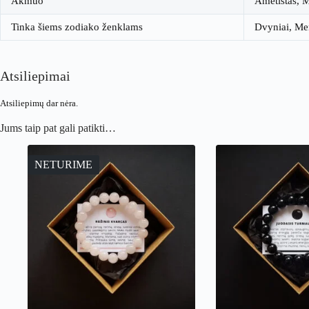
Akmuo
Ametistas, M
Tinka šiems zodiako ženklams
Dvyniai, Mer
Atsiliepimai
Atsiliepimų dar nėra.
Jums taip pat gali patikti…
NETURIME