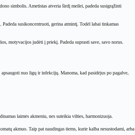
no simbolis. Ametistas atveria širdį meilei, padeda susigrąžinti
ją. Padeda susikoncentruoti, gerina atmintį. Todėl labai tinkamas
ios, motyvacijos judėti į priekį. Padeda suprasti save, savo norus.
, apsaugoti nuo ligų ir infekcijų. Manoma, kad pasidėjus po pagalve,
Vadinamas laimės akmeniu, nes suteikia vilties, harmonizuoja.
lomatų akmuo. Taip pat naudingas tiems, kurie kalba nesustodami, arba