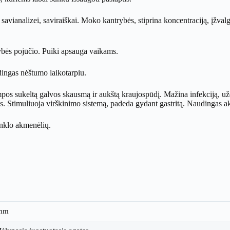
avianalizei, saviraiškai. Moko kantrybės, stiprina koncentraciją, įžvalgą
ybės pojūčio. Puiki apsauga vaikams.
dingas nėštumo laikotarpiu.
 sukeltą galvos skausmą ir aukštą kraujospūdį. Mažina infekciją, užd
žius. Stimuliuoja virškinimo sistemą, padeda gydant gastritą. Naudingas 
enklo akmenėlių.
 mm