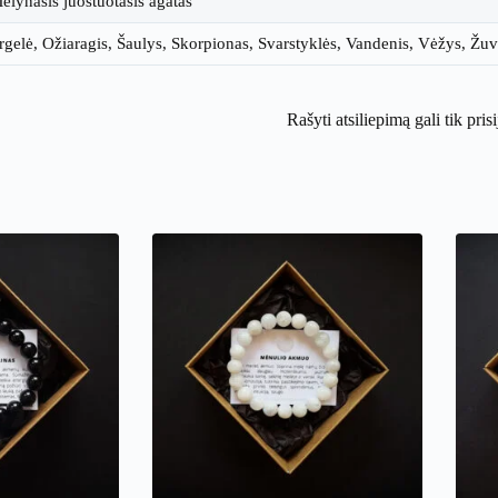
ėlynasis juostuotasis agatas
gelė, Ožiaragis, Šaulys, Skorpionas, Svarstyklės, Vandenis, Vėžys, Žuv
Rašyti atsiliepimą gali tik pris