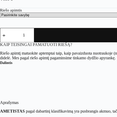
Riešo apimtis
produkto
kiekis:
Ametisto
ir
KAIP TEISINGAI PAMATUOTI RIEŠĄ?
mėlynojo
juostuotojo
Riešo apimtį matuokite aptemptai taip, kaip pavaizduota nuotraukoje (
agato
didelė. Mes pagal riešo apimtį pagaminsime tinkamo dydžio apyrankę.
apyrankė
Dalintis
Aprašymas
AMETISTAS
pagal dabartinį klasifikavimą yra pusbrangis akmuo, tač