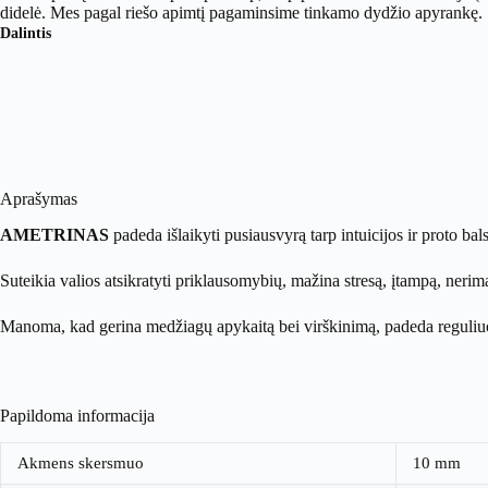
didelė. Mes pagal riešo apimtį pagaminsime tinkamo dydžio apyrankę.
Dalintis
Aprašymas
AMETRINAS
padeda išlaikyti pusiausvyrą tarp intuicijos ir proto b
Suteikia valios atsikratyti priklausomybių, mažina stresą, įtampą, ner
Manoma, kad gerina medžiagų apykaitą bei virškinimą, padeda reguliuoti 
Papildoma informacija
Akmens skersmuo
10 mm