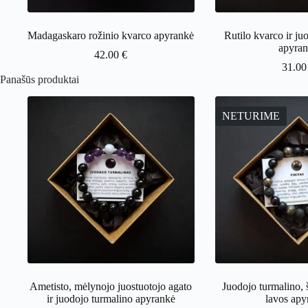
Madagaskaro rožinio kvarco apyrankė
Rutilo kvarco ir ju
apyra
42.00
€
31.0
Panašūs produktai
NETURIME
Ametisto, mėlynojo juostuotojo agato
Juodojo turmalino, š
ir juodojo turmalino apyrankė
lavos apy