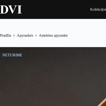
Skip
to
Kolekcijo
content
Pradžia
Apyrankės
Ametrino apyrankė
NETURIME