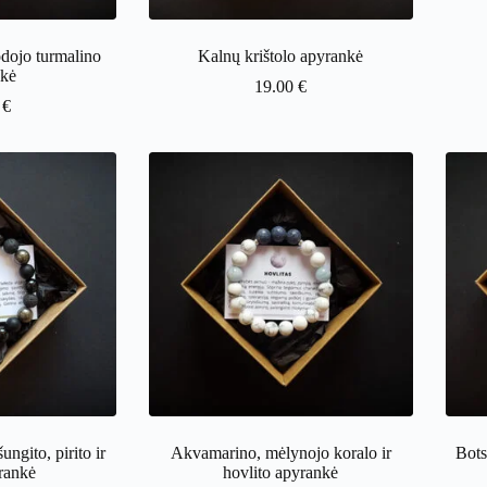
odojo turmalino
Kalnų krištolo apyrankė
nkė
19.00
€
0
€
ungito, pirito ir
Akvamarino, mėlynojo koralo ir
Bots
rankė
hovlito apyrankė