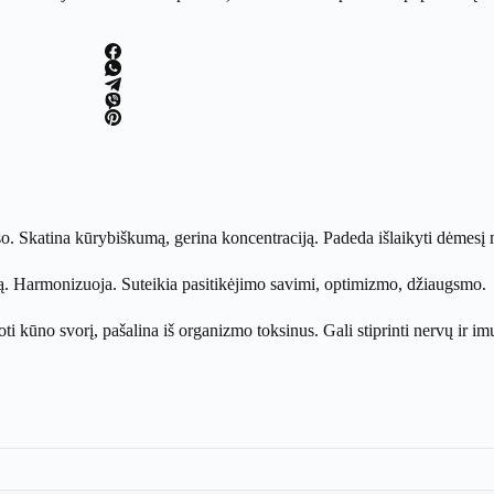
also. Skatina kūrybiškumą, gerina koncentraciją. Padeda išlaikyti dėmesį
imą. Harmonizuoja. Suteikia pasitikėjimo savimi, optimizmo, džiaugsmo.
kūno svorį, pašalina iš organizmo toksinus. Gali stiprinti nervų ir imun