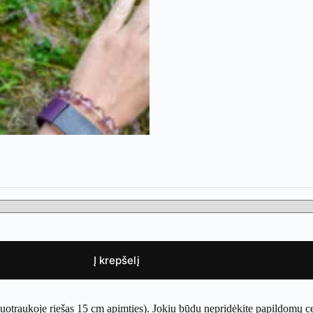
Į krepšelį
nuotraukoje riešas 15 cm apimties). Jokiu būdu nepridėkite papildomų c