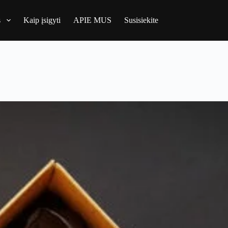
s
Kaip įsigyti
APIE MUS
Susisiekite