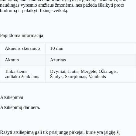
naudingas vyresnio amžiaus žmonėms, nes padeda išlaikyti proto
budrumą ir palaikyti fizinę sveikatą.
Papildoma informacija
Akmens skersmuo
10 mm
Akmuo
Azuritas
Tinka šiems
Dvyniai, Jautis, Mergelė, Ožiaragis,
zodiako ženklams
Šaulys, Skorpionas, Vandenis
Atsiliepimai
Atsiliepimų dar nėra.
Rašyti atsiliepimą gali tik prisijungę pirkėjai, kurie yra įsigiję šį