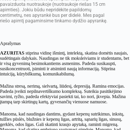
pavaizduota nuotraukoje (nuotraukoje riešas 15 cm
apimties). Jokiu būdu nepridėkite papildomų
centimetrų, nes apyrankė bus per didelė. Mes pagal
riešo apimtį pagaminsime tinkamo dydžio apyrankę.
Aprašymas
AZURITAS
stiprina vidinę išmintį, intelektą, skatina domėtis naujais,
sudėtingais dalykais. Naudingas ne tik moksleiviams ir studentams, bet
ir visą gyvenimą besimokantiems asmenims. Padeda susikaupti,
susikoncentruoti, įsiminti ir atsiminti naują informaciją. Stiprina
intuiciją, kūrybiškumą, komunikabilumą.
Mažina stresą, nerimą, sielvartą, liūdesį, depresiją. Ramina emocijas.
Padeda įveikti nepilnavertiškumo kompleksą. Suteikia pasitikėjimo
savimi, ryžto, padeda efektyviai pasiekti tai, ko nori, įkvepia. Mažina
įtampą tarp skirtingų kartų, gyvenančių vienuose namuose.
Manoma, kad naudingas dantims, gydant kepenų sutrikimus, inkstų,
tulžies pūslės, blužnies ir kepenų ligas, artritą, sąnarių ligas, sinusų,
gerklės, odos ligas. Gali skatinti kraujo apytaką, raminti migreną.
Manoma, kad skatina embriono vystymąsi gimdoje. Manoma, kad