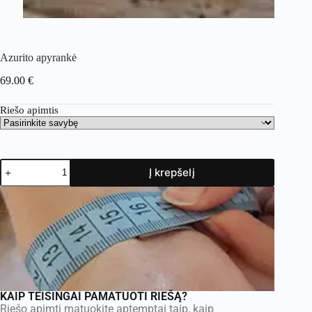
Azurito apyrankė
69.00
€
Riešo apimtis
Į krepšelį
KAIP TEISINGAI PAMATUOTI RIEŠĄ?
Riešo apimtį matuokite aptemptai taip, kaip