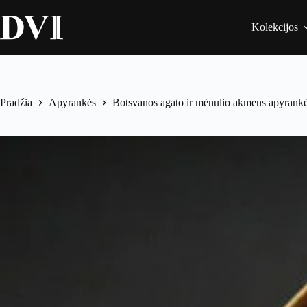
Kolekcijos
Pradžia
Apyrankės
Botsvanos agato ir mėnulio akmens apyrank