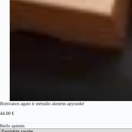
Botsvanos agato ir mėnulio akmens apyrankė
44.00
€
Riešo apimtis