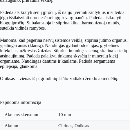
džiaugsmo, pritraukia sėkmę.
Padeda atsikratyti senų įpročių, iš naujo įvertinti santykius ir suteikia
jėgų išsilaisvinti nuo nesėkmingų ir varginančių. Padeda atsikratyti
blogų įpročių. Subalansuoja ir stiprina kūną, harmonizuoja mintis,
suteikia vidinės ramybės.
Manoma, kad pagerina nervų sistemos veiklą, stiprina jutimo organus,
ypatingai ausis (klausą). Naudingas gydant odos ligas, grybelines
infekcijas, užkrėstas žaizdas. Stiprina imuninę sistemą, skatina ląstelių
atsinaujinimą. Padeda palaikyti tinkamą skysčių ir mineralų kiekį
organizme. Naudingas dantims ir kaulams. Padeda sergantiems
epilepsija, glaukoma.
Oniksas – vienas iš pagrindinių Liūto zodiako ženklo akmenėlių.
Papildoma informacija
Akmens skersmuo
10 mm
Akmuo
Citrinas, Oniksas