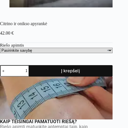
Citrino ir onikso apyrankė
42.00
€
Riešo apimtis
Į krepšelį
KAIP TEISINGAI PAMATUOTI RIEŠĄ?
Riešo apimtį matuokite aptemptai taip, kaip