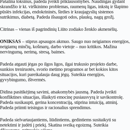
Pašalina toksinus, padeda įveikti priklausomybes. Naudingas gydant
skrandžio ir kt. virškinimo problemas, raumenų ligas, inkstų ir šlapimo
pūslės infekcijas, endokrininės, širdies ir kraujagyslių sistemos
sutrikimus, diabetą. Padeda išsaugoti odos, plaukų, nagų grožį.
Citrinas – vienas iš pagrindinių Liūto zodiako ženklo akmenėlių.
ONIKSAS
– stiprus apsaugos akmuo. Saugo nuo neigiamos energijos,
neigiamų minčių, košmarų, darbo vietoje – nuo kritikos. Mažina
nervingumą, nerimą, stresą, baimes.
Padeda atgauti jėgas po ilgos ligos, ilgai trukusio projekto darbe,
sunkios treniruotės, svorio metimo programos ar bet kokios kitos
situacijos, kuri pareikalauja daug jėgų. Suteikia energijos,
gyvybingumo, ištvermės.
Didina pasitikėjimą savimi, atsakomybės jausmą. Padeda įveikti
konfliktines situacijas, išlaikyti emocinę pusiausvyrą ir savikontrolę.
Padeda susikaupti, gerina koncentraciją, stiprina intuiciją, atminį.
Padeda priimti teisingus ir racionalius sprendimus.
Padeda sielvartaujantiems, liūdintiems, gedintiems susitaikyti su
netektimi ir judėti į priekį. Skatina sveiką egoizmą. Suteikia