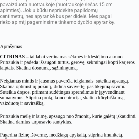
pavaizduota nuotraukoje (nuotraukoje riešas 15 cm
apimties). Jokiu būdu nepridėkite papildomų
centimetrų, nes apyrankė bus per didelė. Mes pagal
riešo apimtį pagaminsime tinkamo dydžio apyrankę.
Aprašymas
CITRINAS
– tai labai vertinamas sėkmės ir klestėjimo akmuo.
Pritraukia ir padeda išsaugoti turtus, gerovę, sėkmingai kopti karjeros
laiptais. Skatina dosnumą, sąžiningumą.
Neigiamas mintis ir jausmus paverčia teigiamais, suteikia apsaugą.
Skatina optimistinį požiūrį, didina savivertę, pasitikėjimą savimi.
Suteikia drąsos, priimant sudėtingus sprendimus ir įgyvendinant
sumanymus. Stiprina protą, koncentraciją, skatina kūrybiškumą,
vaizduotę ir saviraišką.
Pritraukia meilę ir laimę, apsaugo nuo žmonių, kurie galėtų įskaudinti.
Skatina darnius tarpusavio santykius.
Pagerina fizinę ištvermę, medžiagų apykaitą, stiprina imunitetą.