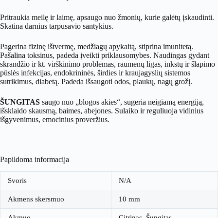
Pritraukia meilę ir laimę, apsaugo nuo žmonių, kurie galėtų įskaudinti.
Skatina darnius tarpusavio santykius.
Pagerina fizinę ištvermę, medžiagų apykaitą, stiprina imunitetą.
Pašalina toksinus, padeda įveikti priklausomybes. Naudingas gydant
skrandžio ir kt. virškinimo problemas, raumenų ligas, inkstų ir šlapimo
pūslės infekcijas, endokrininės, širdies ir kraujagyslių sistemos
sutrikimus, diabetą. Padeda išsaugoti odos, plaukų, nagų grožį.
ŠUNGITAS
saugo nuo „blogos akies“, sugeria neigiamą energiją,
išsklaido skausmą, baimes, abejones. Sulaiko ir reguliuoja vidinius
išgyvenimus, emocinius proveržius.
Papildoma informacija
Svoris
N/A
Akmens skersmuo
10 mm
Akmuo
Citrinas, Šungitas