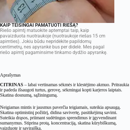
KAIP TEISINGAI PAMATUOTI RIEŠĄ?
Riešo apimtį matuokite aptemptai taip, kaip
pavaizduota nuotraukoje (nuotraukoje riešas 15 cm
apimties). Jokiu būdu nepridėkite papildomų
centimetrų, nes apyrankė bus per didelė. Mes pagal
riešo apimtį pagaminsime tinkamo dydžio apyrankę.
Aprašymas
CITRINAS
– labai vertinamas sėkmės ir klestėjimo akmuo. Pritraukia
ir padeda išsaugoti turtus, gerovę, sėkmingai kopti karjeros laiptais.
Skatina dosnumą, sąžiningumą.
Neigiamas mintis ir jausmus paverčia teigiamais, suteikia apsaugą.
Skatina optimistinį požiūrį, didina savivertę, pasitikėjimą savimi.
Suteikia drąsos, priimant sudėtingus sprendimus ir įgyvendinant
sumanymus. Stiprina protą, koncentraciją, skatina kūrybiškumą,
vaizduotę ir saviraišką.