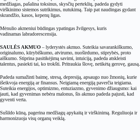
medžiagas, pašalina toksinus, skysčių perteklių, padeda gydyti
virškinimo sistemos sutrikimus, nutukimą. Taip pat naudingas gydant
skrandžio, kasos, kepenų ligas.
Mėnulio akmeniui būdingas ypatingas žvilgesys, kuris
vadinamas labradorescensija.
SAULĖS AKMUO
– lyderystės akmuo. Suteikia savarankiškumo,
originalumo, kūrybiškumo, atvirumo, nuoširdumo, stiprybės, proto
aiškumo. Stiprina pasitikėjimą savimi, intuiciją, padeda atskleisti
talentus, pasiekti tai, ko trokšti. Pritraukia šlovę, netikėtą gerovę, gausą.
Padeda sumažinti baimę, stresą, depresiją, apsaugo nuo žmonių, kurie
išeikvoja energiją ar finansus. Neigiamą energiją paverčia teigiama.
Suteikia energijos, optimizmo, entuziazmo, gyvenimo džiaugsmo: kai
jauti, kad gyvenimas nebėra malonus, šis akmuo padeda pajusti, kad
gyventi verta.
Sušildo kūną, pagerina medžiagų apykaitą ir virškinimą. Reguliuoja ir
harmonizuoja visų organų veiklą.