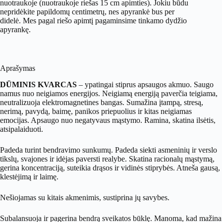
nuotraukoje (nuotraukoje riešas 15 cm apimties). Jokiu būdu
nepridėkite papildomų centimetrų, nes apyrankė bus per
didelė. Mes pagal riešo apimtį pagaminsime tinkamo dydžio
apyrankę.
Aprašymas
DŪMINIS KVARCAS
– ypatingai stiprus apsaugos akmuo. Saugo
namus nuo neigiamos energijos. Neigiamą energiją paverčia teigiama,
neutralizuoja elektromagnetines bangas. Sumažina įtampą, stresą,
nerimą, pavydą, baimę, panikos priepuolius ir kitas neigiamas
emocijas. Apsaugo nuo negatyvaus mąstymo. Ramina, skatina ilsėtis,
atsipalaiduoti.
Padeda turint bendravimo sunkumų. Padeda siekti asmeninių ir verslo
tikslų, svajones ir idėjas paversti realybe. Skatina racionalų mąstymą,
gerina koncentraciją, suteikia drąsos ir vidinės stiprybės. Atneša gausą,
klestėjimą ir laimę.
Nešiojamas su kitais akmenimis, sustiprina jų savybes.
Subalansuoja ir pagerina bendrą sveikatos būklę. Manoma, kad mažina