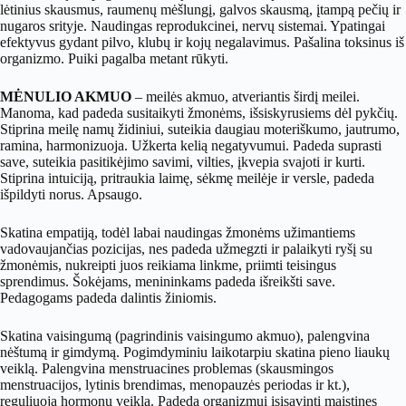
lėtinius skausmus, raumenų mėšlungį, galvos skausmą, įtampą pečių ir
nugaros srityje. Naudingas reprodukcinei, nervų sistemai. Ypatingai
efektyvus gydant pilvo, klubų ir kojų negalavimus. Pašalina toksinus iš
organizmo. Puiki pagalba metant rūkyti.
MĖNULIO AKMUO
– meilės akmuo, atveriantis širdį meilei.
Manoma, kad padeda susitaikyti žmonėms, išsiskyrusiems dėl pykčių.
Stiprina meilę namų židiniui, suteikia daugiau moteriškumo, jautrumo,
ramina, harmonizuoja. Užkerta kelią negatyvumui. Padeda suprasti
save, suteikia pasitikėjimo savimi, vilties, įkvepia svajoti ir kurti.
Stiprina intuiciją, pritraukia laimę, sėkmę meilėje ir versle, padeda
išpildyti norus. Apsaugo.
Skatina empatiją, todėl labai naudingas žmonėms užimantiems
vadovaujančias pozicijas, nes padeda užmegzti ir palaikyti ryšį su
žmonėmis, nukreipti juos reikiama linkme, priimti teisingus
sprendimus. Šokėjams, menininkams padeda išreikšti save.
Pedagogams padeda dalintis žiniomis.
Skatina vaisingumą (pagrindinis vaisingumo akmuo), palengvina
nėštumą ir gimdymą. Pogimdyminiu laikotarpiu skatina pieno liaukų
veiklą. Palengvina menstruacines problemas (skausmingos
menstruacijos, lytinis brendimas, menopauzės periodas ir kt.),
reguliuoja hormonų veiklą. Padeda organizmui įsisavinti maistines