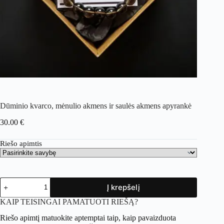
Dūminio kvarco, mėnulio akmens ir saulės akmens apyrankė
30.00
€
Riešo apimtis
Į krepšelį
KAIP TEISINGAI PAMATUOTI RIEŠĄ?
Riešo apimtį matuokite aptemptai taip, kaip pavaizduota