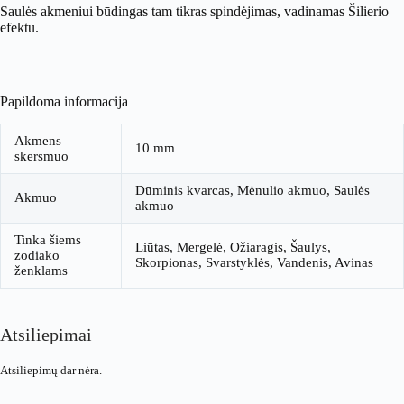
Saulės akmeniui būdingas tam tikras spindėjimas, vadinamas Šilierio
efektu.
Papildoma informacija
Akmens
10 mm
skersmuo
Dūminis kvarcas, Mėnulio akmuo, Saulės
Akmuo
akmuo
Tinka šiems
Liūtas, Mergelė, Ožiaragis, Šaulys,
zodiako
Skorpionas, Svarstyklės, Vandenis, Avinas
ženklams
Atsiliepimai
Atsiliepimų dar nėra.