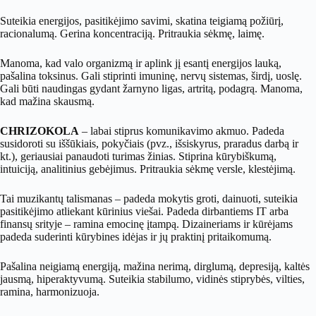
Suteikia energijos, pasitikėjimo savimi, skatina teigiamą požiūrį,
racionalumą. Gerina koncentraciją. Pritraukia sėkmę, laimę.
Manoma, kad valo organizmą ir aplink jį esantį energijos lauką,
pašalina toksinus. Gali stiprinti imuninę, nervų sistemas, širdį, uoslę.
Gali būti naudingas gydant žarnyno ligas, artritą, podagrą. Manoma,
kad mažina skausmą.
CHRIZOKOLA
– labai stiprus komunikavimo akmuo. Padeda
susidoroti su iššūkiais, pokyčiais (pvz., išsiskyrus, praradus darbą ir
kt.), geriausiai panaudoti turimas žinias. Stiprina kūrybiškumą,
intuiciją, analitinius gebėjimus. Pritraukia sėkmę versle, klestėjimą.
Tai muzikantų talismanas – padeda mokytis groti, dainuoti, suteikia
pasitikėjimo atliekant kūrinius viešai. Padeda dirbantiems IT arba
finansų srityje – ramina emocinę įtampą. Dizaineriams ir kūrėjams
padeda suderinti kūrybines idėjas ir jų praktinį pritaikomumą.
Pašalina neigiamą energiją, mažina nerimą, dirglumą, depresiją, kaltės
jausmą, hiperaktyvumą. Suteikia stabilumo, vidinės stiprybės, vilties,
ramina, harmonizuoja.