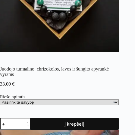
Juodojo turmalino, chrizokolos, lavos ir šungito apyrankė
vyrams
33.00
€
Riešo apimtis
Į krepšelį