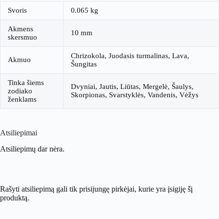
Svoris
0.065 kg
Akmens
10 mm
skersmuo
Chrizokola, Juodasis turmalinas, Lava,
Akmuo
Šungitas
Tinka šiems
Dvyniai, Jautis, Liūtas, Mergelė, Šaulys,
zodiako
Skorpionas, Svarstyklės, Vandenis, Vėžys
ženklams
Atsiliepimai
Atsiliepimų dar nėra.
Rašyti atsiliepimą gali tik prisijungę pirkėjai, kurie yra įsigiję šį
produktą.