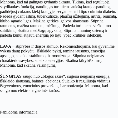
Manoma, kad tai galingas gydantis akmuo. Tikima, kad reguliuoja
skydliaukės funkciją, naudingas turintiems aukštą kraujo spaudimą,
padidėjusį cukraus kiekį kraujyje, sergantiems II tipo cukriniu diabetu.
Padeda gydant astmą, tuberkuliozę, plaučių uždegimą, artritą, reumatą,
klubo sąnario ligas. Mažina gerklės, galvos skausmus. Stiprina
raumenis, mažina raumenų mėšlungį. Padeda turintiems virškinimo
sutrikimų, skatina medžiagų apykaitą. Stiprina imuninę sistemą ir
padeda kūnui atgauti energiją po ligų, ypač krūtinės infekcijų.
LAVA
– stiprybės ir drąsos akmuo. Rekomenduojama, kai gyvenime
vyksta daug pokyčių. Išsklaido pyktį, ramina jausmus, emocijas,
apsaugo, suteikia stabilumo, harmonizuoja. Silpnina neigiamas
charakterio savybes, suteikia energijos. Skatina kūrybiškumą.
Manoma, kad skatina vaisingumą
ŠUNGITAS
saugo nuo „blogos akies“, sugeria neigiamą energiją,
išsklaido skausmą, baimes, abejones. Sulaiko ir reguliuoja vidinius
išgyvenimus, emocinius proveržius, harmonizuoja. Manoma, kad
saugo nuo elektromagnetinės taršos.
Papildoma informacija