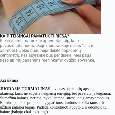
KAIP TEISINGAI PAMATUOTI RIEŠĄ?
Riešo apimtį matuokite aptemptai taip, kaip
pavaizduota nuotraukoje (nuotraukoje riešas 15 cm
apimties). Jokiu būdu nepridėkite papildomų
centimetrų, nes apyrankė bus per didelė. Mes pagal
riešo apimtį pagaminsime tinkamo dydžio apyrankę.
Aprašymas
JUODASIS TURMALINAS
– vienas stipriausių apsauginių
akmenų, kuris ne sugeria neigiamą energiją, bet paverčia ją teigiama.
Sumažina baimes, nerimą, pyktį, įtampą, stresą, neigiamas emocijas.
Ramina panikos priepuolius, ypač tuos, kuriuos sukelia tamsos ir
uždarų patalpų baimė. Padeda kontroliuoti gydytojų ir odontologų
baimę (baltojo chalato baimę).