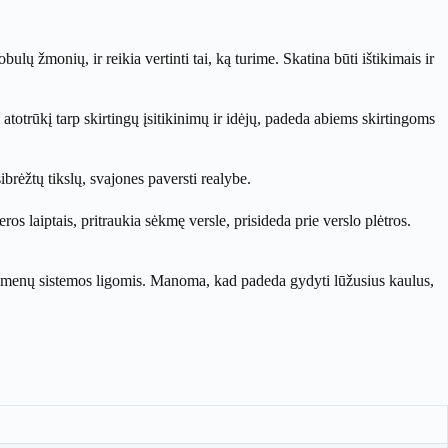
lų žmonių, ir reikia vertinti tai, ką turime. Skatina būti ištikimais ir
totrūkį tarp skirtingų įsitikinimų ir idėjų, padeda abiems skirtingoms
ibrėžtų tikslų, svajones paversti realybe.
os laiptais, pritraukia sėkmę versle, prisideda prie verslo plėtros.
raumenų sistemos ligomis. Manoma, kad padeda gydyti lūžusius kaulus,