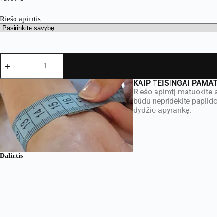
Riešo apimtis
KAIP TEISINGAI PAMA
Riešo apimtį matuokite a
būdu nepridėkite papild
dydžio apyrankę.
Dalintis