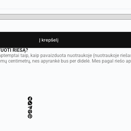
Į krepšelį
TUOTI RIEŠĄ?
ptemptai taip, kaip pavaizduota nuotraukoje (nuotraukoje rieša
omų centimetrų, nes apyrankė bus per didelė. Mes pagal riešo 