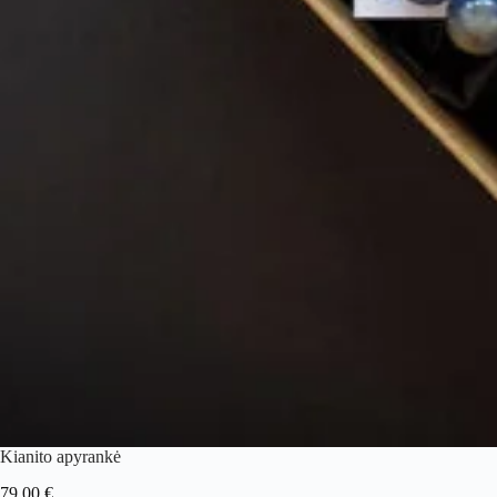
Kianito apyrankė
79.00
€