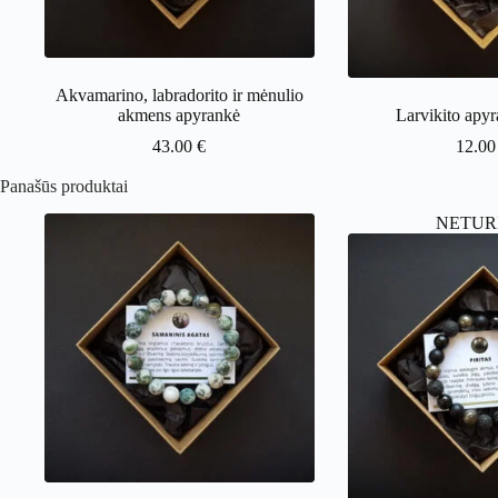
Akvamarino, labradorito ir mėnulio
akmens apyrankė
Larvikito apy
43.00
€
12.0
Panašūs produktai
NETUR