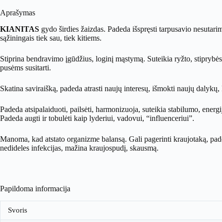
Aprašymas
KIANITAS
gydo širdies žaizdas. Padeda išspręsti tarpusavio nesutarimus
sąžiningais tiek sau, tiek kitiems.
Stiprina bendravimo įgūdžius, loginį mąstymą. Suteikia ryžto, stiprybės
pusėms susitarti.
Skatina saviraišką, padeda atrasti naujų interesų, išmokti naujų dalykų, 
Padeda atsipalaiduoti, pailsėti, harmonizuoja, suteikia stabilumo, energi
Padeda augti ir tobulėti kaip lyderiui, vadovui, “influenceriui”.
Manoma, kad atstato organizme balansą. Gali pagerinti kraujotaką, pad
nedideles infekcijas, mažina kraujospudį, skausmą.
Papildoma informacija
Svoris