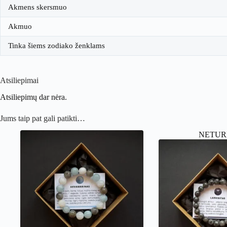
Akmens skersmuo
Akmuo
Tinka šiems zodiako ženklams
Atsiliepimai
Atsiliepimų dar nėra.
Jums taip pat gali patikti…
NETUR