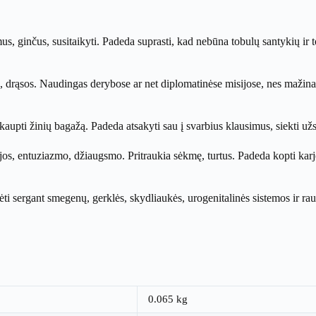
, ginčus, susitaikyti. Padeda suprasti, kad nebūna tobulų santykių ir tobu
, drąsos. Naudingas derybose ar net diplomatinėse misijose, nes mažina a
kaupti žinių bagažą. Padeda atsakyti sau į svarbius klausimus, siekti užs
jos, entuziazmo, džiaugsmo. Pritraukia sėkmę, turtus. Padeda kopti karjer
ėti sergant smegenų, gerklės, skydliaukės, urogenitalinės sistemos ir 
0.065 kg