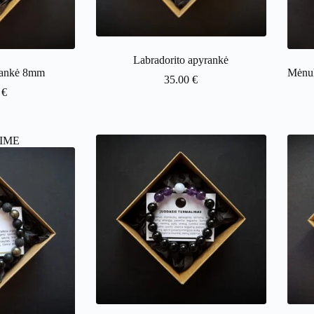
Labradorito apyrankė
rankė 8mm
Mėnul
35.00
€
0
€
IME