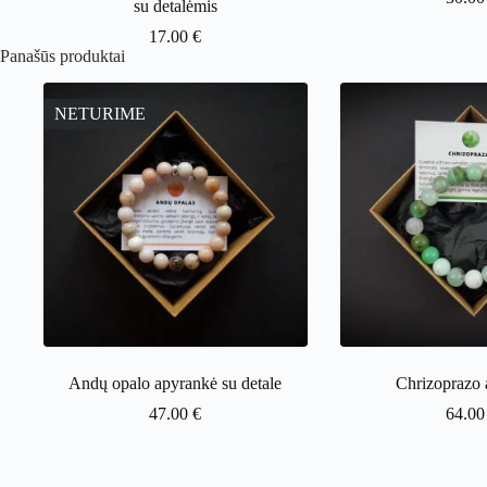
su detalėmis
17.00
€
Panašūs produktai
NETURIME
Andų opalo apyrankė su detale
Chrizoprazo 
47.00
€
64.0