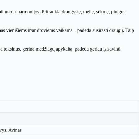
ilumo ir harmonijos. Pritraukia draugystę, meilę, sėkmę, pinigus.
as vienišiems ir/ar droviems vaikams – padeda susirasti draugų. Taip
na toksinus, gerina medžiagų apykaitą, padeda geriau įsisavinti
uvys, Avinas