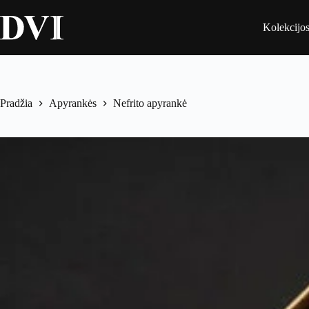
Skip
to
Kolekcijo
content
Pradžia
Apyrankės
Nefrito apyrankė