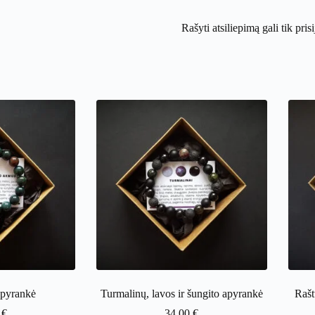
Rašyti atsiliepimą gali tik pris
apyrankė
Turmalinų, lavos ir šungito apyrankė
Rašt
0
€
34.00
€