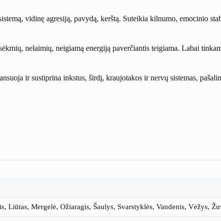
stemą, vidinę agresiją, pavydą, kerštą. Suteikia kilnumo, emocinio stab
ėkmių, nelaimių, neigiamą energiją paverčiantis teigiama. Labai tinkam
uoja ir sustiprina inkstus, širdį, kraujotakos ir nervų sistemas, pašali
is, Liūtas, Mergelė, Ožiaragis, Šaulys, Svarstyklės, Vandenis, Vėžys, Ž