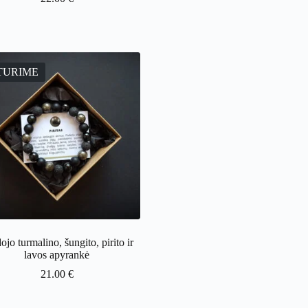
TURIME
ojo turmalino, šungito, pirito ir
lavos apyrankė
21.00
€