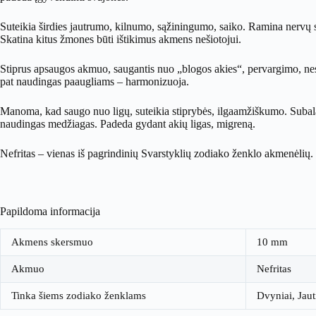
Suteikia širdies jautrumo, kilnumo, sąžiningumo, saiko. Ramina nervų si
Skatina kitus žmones būti ištikimus akmens nešiotojui.
Stiprus apsaugos akmuo, saugantis nuo „blogos akies“, pervargimo, nes
pat naudingas paaugliams – harmonizuoja.
Manoma, kad saugo nuo ligų, suteikia stiprybės, ilgaamžiškumo. Subalans
naudingas medžiagas. Padeda gydant akių ligas, migreną.
Nefritas – vienas iš pagrindinių Svarstyklių zodiako ženklo akmenėlių.
Papildoma informacija
Akmens skersmuo
10 mm
Akmuo
Nefritas
Tinka šiems zodiako ženklams
Dvyniai, Jaut