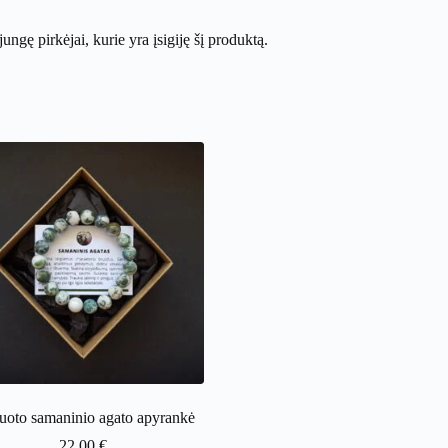
ijungę pirkėjai, kurie yra įsigiję šį produktą.
uoto samaninio agato apyrankė
22.00
€