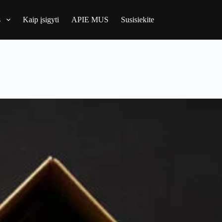
s
Kaip įsigyti
APIE MUS
Susisiekite