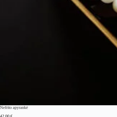
Nefrito apyrankė
42.00
€