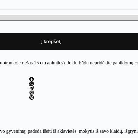
Į krepšelį
nuotraukoje riešas 15 cm apimties). Jokiu būdu nepridėkite papildomų c
yvenimą: padeda išeiti iš aklavietės, mokytis iš savo klaidų, išgrynina 