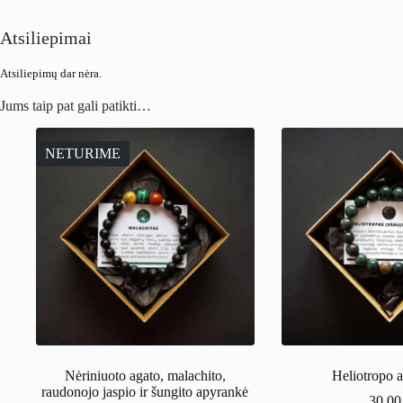
Atsiliepimai
Atsiliepimų dar nėra.
Jums taip pat gali patikti…
NETURIME
Nėriniuoto agato, malachito,
Heliotropo 
raudonojo jaspio ir šungito apyrankė
30.0