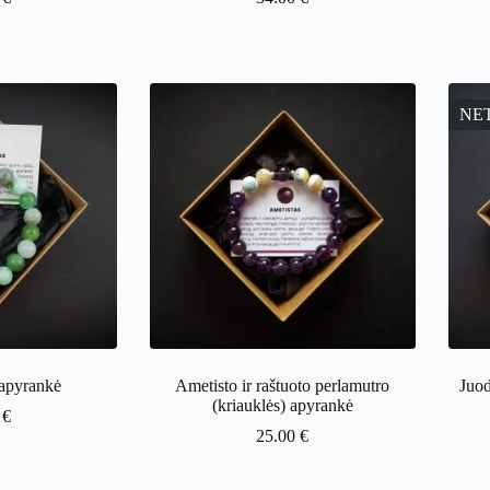
NE
apyrankė
Ametisto ir raštuoto perlamutro
Juod
(kriauklės) apyrankė
0
€
25.00
€