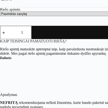
Riešo apimtis
produkto
kiekis:
Nefrito
apyrankė
KAIP TEISINGAI PAMATUOTI RIEŠĄ?
Riešo apimtį matuokite aptemptai taip, kaip pavaizduota nuotraukoje (
didelė. Mes pagal riešo apimtį pagaminsime tinkamo dydžio apyrankę.
Dalintis
Aprašymas
NEFRITĄ
rekomenduojama nešioti žmonėms, kurie bando pakeisti savo g
padeda įgyvendinti svajones.