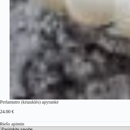
Perlamutro (kriauklės) apyrankė
24.00
€
Riešo apimtis