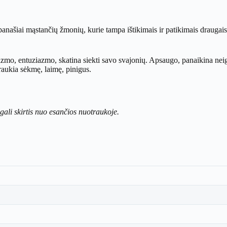
anašiai mąstančių žmonių, kurie tampa ištikimais ir patikimais draugais
imizmo, entuziazmo, skatina siekti savo svajonių. Apsaugo, panaikina ne
raukia sėkmę, laimę, pinigus.
gali skirtis nuo esančios nuotraukoje.