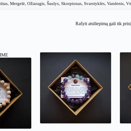
Liūtas, Mergelė, Ožiaragis, Šaulys, Skorpionas, Svarstyklės, Vandenis, V
Rašyti atsiliepimą gali tik pris
IME