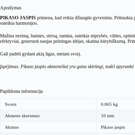
Aprašymas
PIKASO JASPIS
primena, kad reikia džiaugtis gyvenimu. Pritraukia p
suteikia harmonijos.
Mažina nerimą, baimes, stresą, ramina, suteikia stiprybės, vilties, opt
efektyviai, generuoti naujas pelningas idėjas, skatina kūrybiškumą. Prit
Gali padėti gydant akių ligas, metant svorį.
Įspėjimas. Pikaso jaspio akmenėliai yra gana skirtingi, todėl apyrankė 
Papildoma informacija
Svoris
0.065 kg
Akmens skersmuo
10 mm
Akmuo
Pikaso jaspis