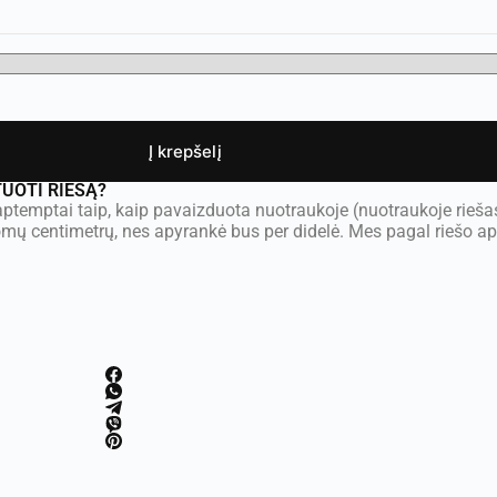
Į krepšelį
TUOTI RIEŠĄ?
ptemptai taip, kaip pavaizduota nuotraukoje (nuotraukoje rieša
omų centimetrų, nes apyrankė bus per didelė. Mes pagal riešo 