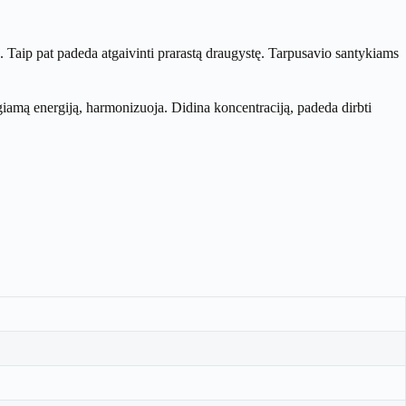
. Taip pat padeda atgaivinti prarastą draugystę. Tarpusavio santykiams
igiamą energiją, harmonizuoja. Didina koncentraciją, padeda dirbti