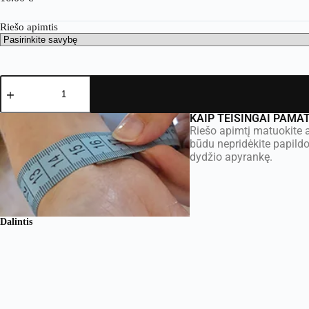
Riešo apimtis
KAIP TEISINGAI PAMA
Riešo apimtį matuokite a
būdu nepridėkite papild
dydžio apyrankę.
Dalintis