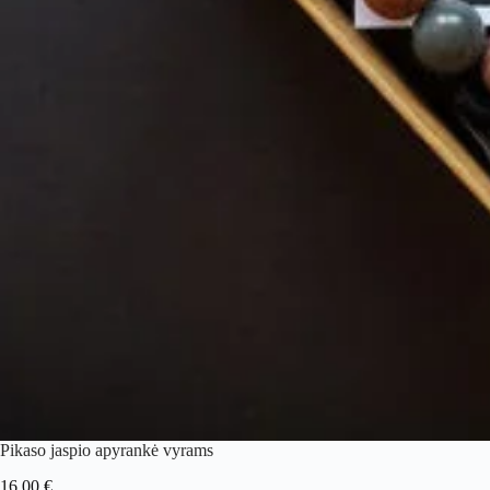
Pikaso jaspio apyrankė vyrams
16.00
€