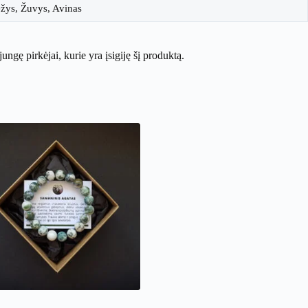
ėžys, Žuvys, Avinas
ijungę pirkėjai, kurie yra įsigiję šį produktą.