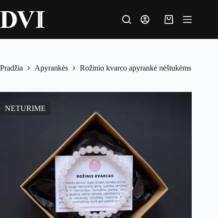
Skip
to
content
Krepšelis
Pradžia
Apyrankės
Rožinio kvarco apyrankė nėštukėms
NETURIME