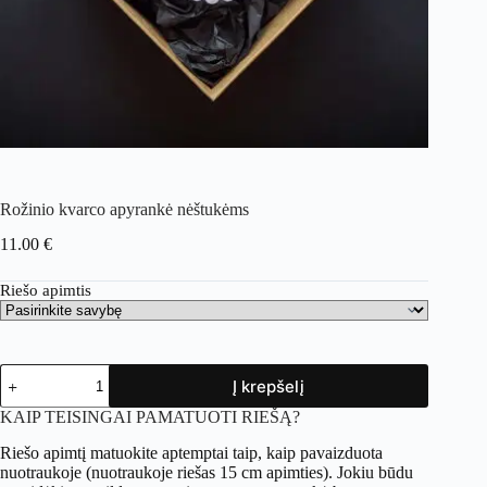
Rožinio kvarco apyrankė nėštukėms
11.00
€
Riešo apimtis
produkto
Į krepšelį
kiekis:
Rožinio
KAIP TEISINGAI PAMATUOTI RIEŠĄ?
kvarco
apyrankė
Riešo apimtį matuokite aptemptai taip, kaip pavaizduota
nėštukėms
nuotraukoje (nuotraukoje riešas 15 cm apimties). Jokiu būdu