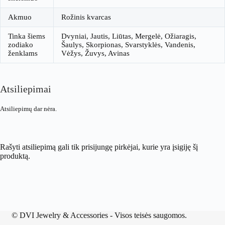
Akmuo
Rožinis kvarcas
Tinka šiems
Dvyniai, Jautis, Liūtas, Mergelė, Ožiaragis,
zodiako
Šaulys, Skorpionas, Svarstyklės, Vandenis,
ženklams
Vėžys, Žuvys, Avinas
Atsiliepimai
Atsiliepimų dar nėra.
Rašyti atsiliepimą gali tik prisijungę pirkėjai, kurie yra įsigiję šį
produktą.
©
DVI Jewelry & Accessories
- Visos teisės saugomos.