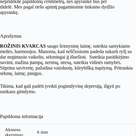
nepridėkite papildomų centimetrų, nes apyrankė bus per
didelė. Mes pagal riešo apimtį pagaminsime tinkamo dydžio
apyrankę.
Aprašymas
ROŽINIS KVARCAS
saugo šeimyninę laimę, suteikia santykiams
meilės, harmonijos. Manoma, kad nėščiosioms padeda sukurti ryšį su
dar negimusiu vaikeliu, sėkmingai jį išnešioti. Suteikia pasitikėjimo
savimi, mažina įtampą, nerimą, stresą, suteikia vidinės ramybės.
Stiprina savivertę, pažadina vaizduotę, kūrybišką mąstymą. Pritraukia
sėkmę, laimę, pinigus.
Tikima, kad gali padėti įveikti pogimdyvinę depresiją, išgyti po
sunkaus gimdymo.
Papildoma informacija
Akmens
6 mm
skersmuo