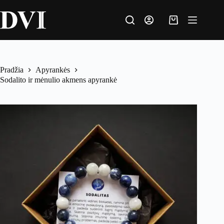
Skip
to
content
Krepšelis
Pradžia
Apyrankės
Sodalito ir mėnulio akmens apyrankė