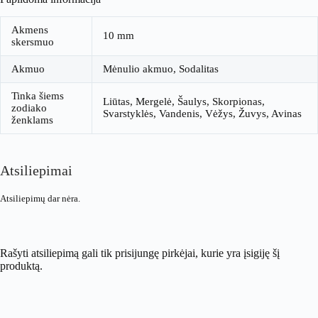
Akmens
10 mm
skersmuo
Akmuo
Mėnulio akmuo, Sodalitas
Tinka šiems
Liūtas, Mergelė, Šaulys, Skorpionas,
zodiako
Svarstyklės, Vandenis, Vėžys, Žuvys, Avinas
ženklams
Atsiliepimai
Atsiliepimų dar nėra.
Rašyti atsiliepimą gali tik prisijungę pirkėjai, kurie yra įsigiję šį
produktą.