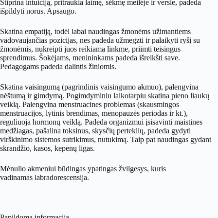
Stiprina intuiciją, pritraukia laimę, sėkmę meilėje ir versle, padeda
išpildyti norus. Apsaugo.
Skatina empatiją, todėl labai naudingas žmonėms užimantiems
vadovaujančias pozicijas, nes padeda užmegzti ir palaikyti ryšį su
žmonėmis, nukreipti juos reikiama linkme, priimti teisingus
sprendimus. Šokėjams, menininkams padeda išreikšti save.
Pedagogams padeda dalintis žiniomis.
Skatina vaisingumą (pagrindinis vaisingumo akmuo), palengvina
nėštumą ir gimdymą. Pogimdyminiu laikotarpiu skatina pieno liaukų
veiklą. Palengvina menstruacines problemas (skausmingos
menstruacijos, lytinis brendimas, menopauzės periodas ir kt.),
reguliuoja hormonų veiklą. Padeda organizmui įsisavinti maistines
medžiagas, pašalina toksinus, skysčių perteklių, padeda gydyti
virškinimo sistemos sutrikimus, nutukimą. Taip pat naudingas gydant
skrandžio, kasos, kepenų ligas.
Mėnulio akmeniui būdingas ypatingas žvilgesys, kuris
vadinamas labradorescensija.
Papildoma informacija