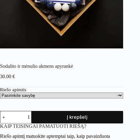
Sodalito ir mėnulio akmens apyrankė
30.00
€
Riešo apimtis
produkto
Į krepšelį
kiekis:
Sodalito
KAIP TEISINGAI PAMATUOTI RIEŠĄ?
ir
mėnulio
Riešo apimtį matuokite aptemptai taip, kaip pavaizduota
akmens