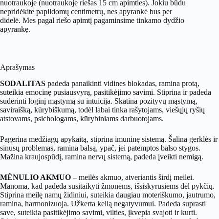
nuotraukoje (nuotraukoje riešas 15 cm apimties). Jokiu būdu
apyrankė
nepridėkite papildomų centimetrų, nes apyrankė bus per
didelė. Mes pagal riešo apimtį pagaminsime tinkamo dydžio
apyrankę.
Aprašymas
SODALITAS
padeda panaikinti vidines blokadas, ramina protą,
suteikia emocinę pusiausvyrą, pasitikėjimo savimi. Stiprina ir padeda
suderinti loginį mąstymą su intuicija. Skatina pozityvų mąstymą,
saviraišką, kūrybiškumą, todėl labai tinka rašytojams, viešųjų ryšių
atstovams, psichologams, kūrybiniams darbuotojams.
Pagerina medžiagų apykaitą, stiprina imuninę sistemą. Šalina gerklės ir
sinusų problemas, ramina balsą, ypač, jei patemptos balso stygos.
Mažina kraujospūdį, ramina nervų sistemą, padeda įveikti nemigą.
MĖNULIO AKMUO
– meilės akmuo, atveriantis širdį meilei.
Manoma, kad padeda susitaikyti žmonėms, išsiskyrusiems dėl pykčių.
Stiprina meilę namų židiniui, suteikia daugiau moteriškumo, jautrumo,
ramina, harmonizuoja. Užkerta kelią negatyvumui. Padeda suprasti
save, suteikia pasitikėjimo savimi, vilties, įkvepia svajoti ir kurti.