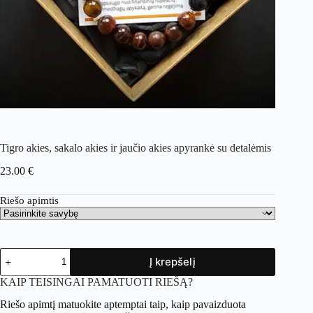
Tigro akies, sakalo akies ir jaučio akies apyrankė su detalėmis
23.00
€
Riešo apimtis
Į krepšelį
KAIP TEISINGAI PAMATUOTI RIEŠĄ?
Riešo apimtį matuokite aptemptai taip, kaip pavaizduota