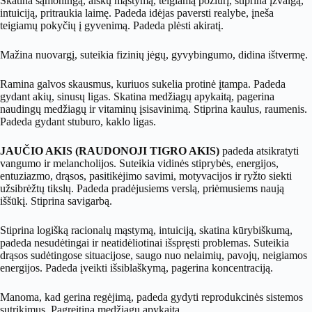
Skatina sąmoningą, aiškų mąstymą, teigiamą požiūrį, stiprina įžvalgą,
intuiciją, pritraukia laimę. Padeda idėjas paversti realybe, įneša
teigiamų pokyčių į gyvenimą. Padeda plėsti akiratį.
Mažina nuovargį, suteikia fizinių jėgų, gyvybingumo, didina ištvermę.
Ramina galvos skausmus, kuriuos sukelia protinė įtampa. Padeda
gydant akių, sinusų ligas. Skatina medžiagų apykaitą, pagerina
naudingų medžiagų ir vitaminų įsisavinimą. Stiprina kaulus, raumenis.
Padeda gydant stuburo, kaklo ligas.
JAUČIO AKIS (RAUDONOJI TIGRO AKIS)
padeda atsikratyti
vangumo ir melancholijos. Suteikia vidinės stiprybės, energijos,
entuziazmo, drąsos, pasitikėjimo savimi, motyvacijos ir ryžto siekti
užsibrėžtų tikslų. Padeda pradėjusiems verslą, priėmusiems naują
iššūkį. Stiprina savigarbą.
Stiprina logišką racionalų mąstymą, intuiciją, skatina kūrybiškumą,
padeda nesudėtingai ir neatidėliotinai išspręsti problemas. Suteikia
drąsos sudėtingose situacijose, saugo nuo nelaimių, pavojų, neigiamos
energijos. Padeda įveikti išsiblaškymą, pagerina koncentraciją.
Manoma, kad gerina regėjimą, padeda gydyti reprodukcinės sistemos
sutrikimus. Pagreitina medžiagų apykaitą.