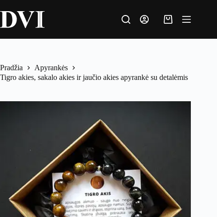
Pradžia
Apyrankės
Tigro akies, sakalo akies ir jaučio akies apyrankė su detalėmis