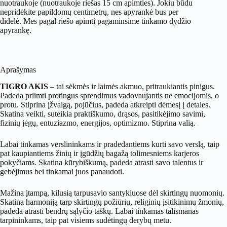
nuotraukoje (nuotraukoje riešas 15 cm apimties). Jokiu būdu
nepridėkite papildomų centimetrų, nes apyrankė bus per
didelė. Mes pagal riešo apimtį pagaminsime tinkamo dydžio
apyrankę.
Aprašymas
TIGRO AKIS
– tai sėkmės ir laimės akmuo, pritraukiantis pinigus.
Padeda priimti protingus sprendimus vadovaujantis ne emocijomis, o
protu. Stiprina įžvalgą, pojūčius, padeda atkreipti dėmesį į detales.
Skatina veikti, suteikia praktiškumo, drąsos, pasitikėjimo savimi,
fizinių jėgų, entuziazmo, energijos, optimizmo. Stiprina valią.
Labai tinkamas verslininkams ir pradedantiems kurti savo verslą, taip
pat kaupiantiems žinių ir įgūdžių bagažą tolimesniems karjeros
pokyčiams. Skatina kūrybiškumą, padeda atrasti savo talentus ir
gebėjimus bei tinkamai juos panaudoti.
Mažina įtampą, kilusią tarpusavio santykiuose dėl skirtingų nuomonių.
Skatina harmoniją tarp skirtingų požiūrių, religinių įsitikinimų žmonių,
padeda atrasti bendrų sąlyčio taškų. Labai tinkamas talismanas
tarpininkams, taip pat visiems sudėtingų derybų metu.