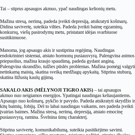
Tai – stiprus apsaugos akmuo, ypač naudingas kelionių metu.
Mažina stresą, nerimą, padeda įveikti depresiją, atsikratyti košmarų.
Didina savivertę, suteikia vilties. Padeda įveikti baimę egzaminų,
konkursų, viešų pasirodymų metu, pristatant idėjas svarbiuose
susitikimuose.
Manoma, jog apsaugo akis ir sustiprina regėjimą. Naudingas
endokrininei sistemai, atstato hormonų pusiausvyrą. Palengvina astmos
priepuolius, mažina kraujo spaudimą, padeda gydant anginą.
Palengvina skrandžio, tulžies pūslės problemas. Mažina pomėgį valgyti
netinkamą maistą, skatina sveiką medžiagų apykaitą. Stiprina stuburą,
skatina lūžusių kaulų gijimą.
SAKALO AKIS (MĖLYNOJI TIGRO AKIS)
– tai apsaugos
akmuo nuo neigiamos energijos. Ypatingai naudingas keliaujantiems.
Apsaugo nuo košmarų, pykčio ir pavydo. Padeda atsikratyti skrydžio ir
kitų baimių, fobijų. Dėl to labai naudingas vaikams, nes padeda įveikti
įvairias baimes. Mažina stresą, nerimą, depresiją, atstato emocinę
pusiausvyrą, ramina. Švelnina ūmų charakterį.
Stiprina savivertę, komunikabilumą, suteikia pasitikėjimo savimi.