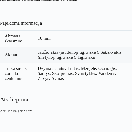
Papildoma informacija
Akmens
10 mm
skersmuo
Jaučio akis (raudonoji tigro akis), Sakalo akis
Akmuo
(mėlynoji tigro akis), Tigro akis
Tinka šiems
Dvyniai, Jautis, Liūtas, Mergelė, Ožiaragis,
zodiako
Šaulys, Skorpionas, Svarstyklės, Vandenis,
ženklams
Žuvys, Avinas
Atsiliepimai
Atsiliepimų dar nėra.