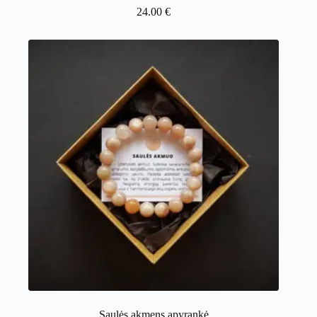
24.00
€
Saulės akmens apyrankė