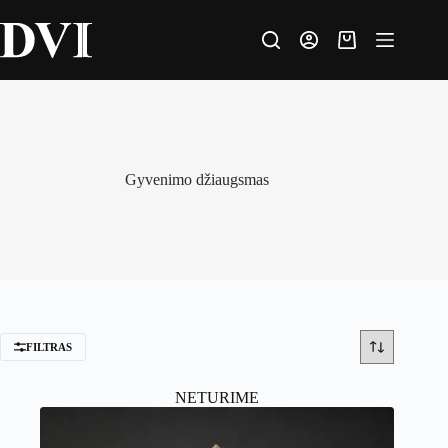
Skip
to
content
Krepšelis
Gyvenimo džiaugsmas
FILTRAS
NETURIME