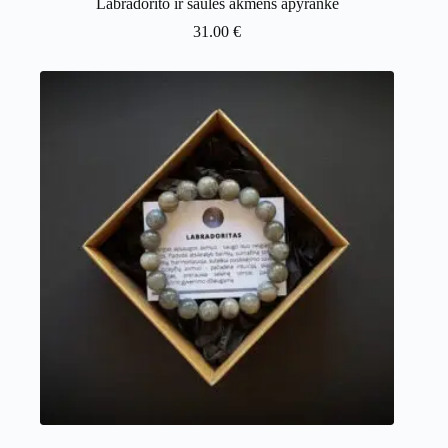
Labradorito ir saulės akmens apyrankė
31.00
€