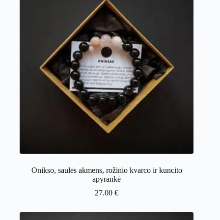
Onikso, saulės akmens, rožinio kvarco ir kuncito
apyrankė
27.00
€