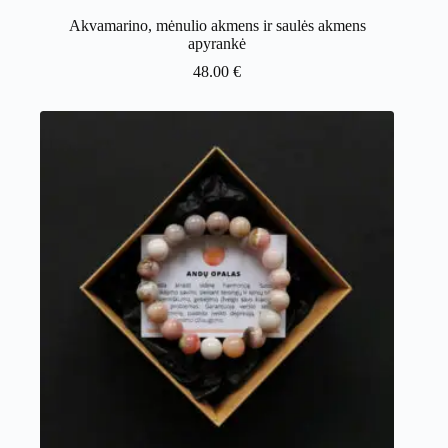
Akvamarino, mėnulio akmens ir saulės akmens
apyrankė
48.00
€