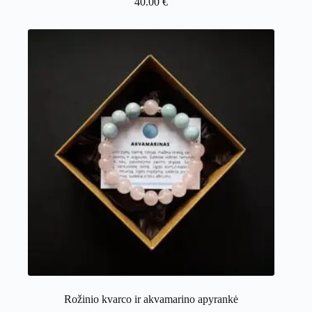
40.00
€
Rožinio kvarco ir akvamarino apyrankė