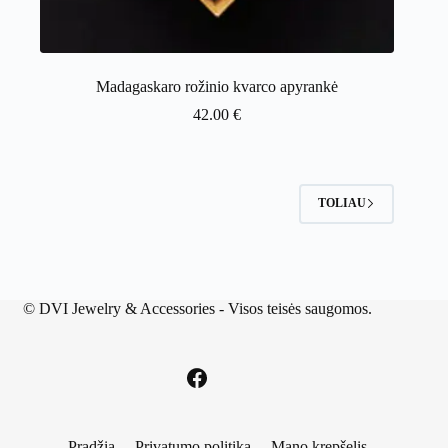
Madagaskaro rožinio kvarco apyrankė
42.00
€
TOLIAU
©
DVI Jewelry & Accessories
- Visos teisės saugomos.
Pradžia
Privatumo politika
Mano krepšelis