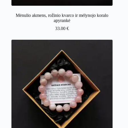
Mėnulio akmens, rožinio kvarco ir mėlynojo koralo
apyrankė
33.00
€