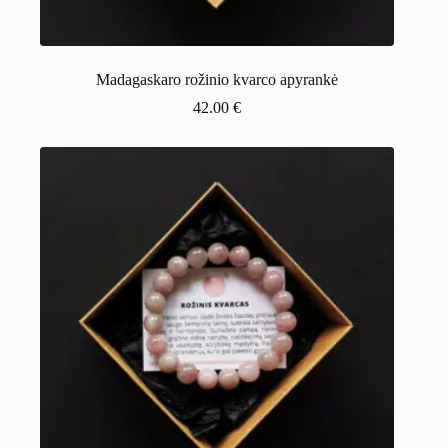
Madagaskaro rožinio kvarco apyrankė
42.00
€