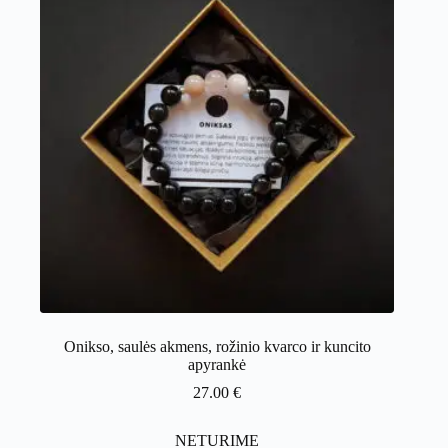
Onikso, saulės akmens, rožinio kvarco ir kuncito
apyrankė
27.00
€
NETURIME