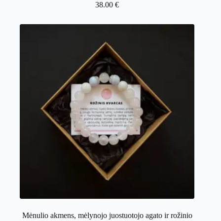
38.00
€
Mėnulio akmens, mėlynojo juostuotojo agato ir rožinio