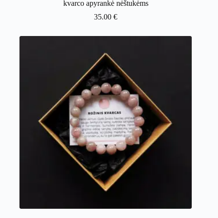
kvarco apyrankė nėštukėms
35.00
€