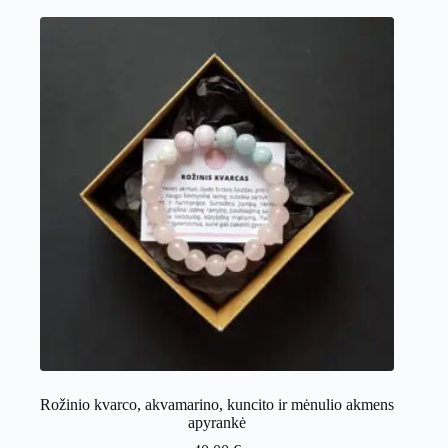
Rožinio kvarco, akvamarino, kuncito ir mėnulio akmens
apyrankė