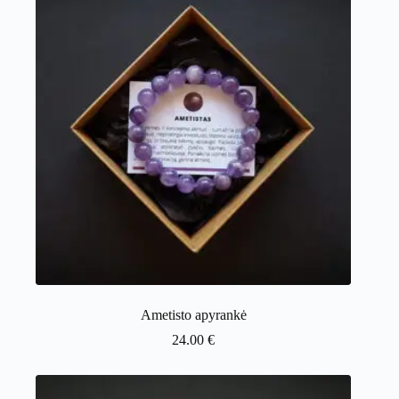
Ametisto apyrankė
24.00
€