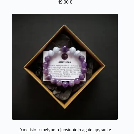
49.00
€
Ametisto ir mėlynojo juostuotojo agato apyrankė