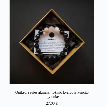
Onikso, saulės akmens, rožinio kvarco ir kuncito
apyrankė
27.00
€