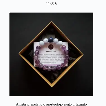
44.00
€
Ametisto, mėlynojo juostuotojo agato ir lazurito