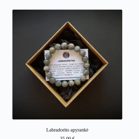
Labradorito apyrankė
35.00
€