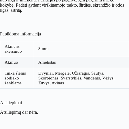
kokybę. Padėti gydant virškinamojo trakto, širdies, skrandžio ir odos
ligas, artritą.
Papildoma informacija
Akmens
8 mm
skersmuo
Akmuo
Ametistas
Tinka šiems
Dvyniai, Mergelė, Ožiaragis, Šaulys,
zodiako
Skorpionas, Svarstyklės, Vandenis, Vėžys,
ženklams
Žuvys, Avinas
Atsiliepimai
Atsiliepimų dar nėra.