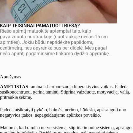
KAIP TEISINGAI PAMATUOTI RIEŠĄ?
Riešo apimtį matuokite aptemptai taip, kaip
pavaizduota nuotraukoje (nuotraukoje riešas 15 cm
apimties). Jokiu būdu nepridėkite papildomų
centimetrų, nes apyrankė bus per didelė. Mes pagal
riešo apimtį pagaminsime tinkamo dydžio apyrankę.
Aprašymas
AMETISTAS
ramina ir harmonizuoja hiperaktyvius vaikus. Padeda
susikoncentruoti, gerina atmintį. Stiprina vaizduotę, motyvaciją, valią,
pritraukia sėkmę.
Padeda atsikratyti pykčio, baimės, nerimo, liūdesio, apsisaugoti nuo
negatyvios įtakos, nepageidaujamo aplinkos poveikio.
Manoma, kad ramina nervų sistemą, stiprina imuninę sistemą, apsaugo
nuo ligų ir infekcijų. Pasidėjus po pagalve, gali pagerinti miego